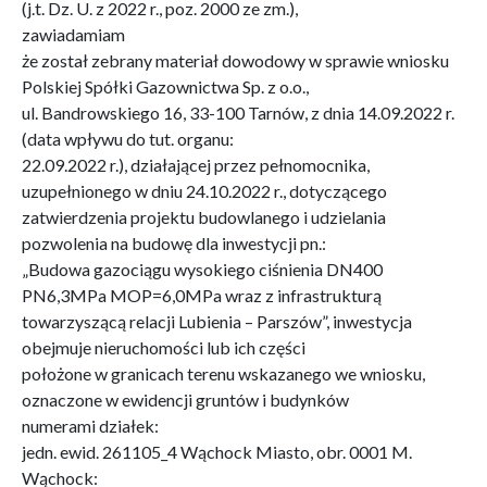
(j.t. Dz. U. z 2022 r., poz. 2000 ze zm.),
zawiadamiam
że został zebrany materiał dowodowy w sprawie wniosku
Polskiej Spółki Gazownictwa Sp. z o.o.,
ul. Bandrowskiego 16, 33-100 Tarnów, z dnia 14.09.2022 r.
(data wpływu do tut. organu:
22.09.2022 r.), działającej przez pełnomocnika,
uzupełnionego w dniu 24.10.2022 r., dotyczącego
zatwierdzenia projektu budowlanego i udzielania
pozwolenia na budowę dla inwestycji pn.:
„Budowa gazociągu wysokiego ciśnienia DN400
PN6,3MPa MOP=6,0MPa wraz z infrastrukturą
towarzyszącą relacji Lubienia – Parszów”, inwestycja
obejmuje nieruchomości lub ich części
położone w granicach terenu wskazanego we wniosku,
oznaczone w ewidencji gruntów i budynków
numerami działek:
jedn. ewid. 261105_4 Wąchock Miasto, obr. 0001 M.
Wąchock: