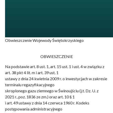
Obwieszczenie Wojewody Świętokrzyskiego
OBWIESZCZENIE
Na podstawie art. 8 ust. 1, art. 15 ust. 1 i ust. 4 w związku z
art. 38 pkt 4 lit. m i art. 39 ust. 1
ustawy z dnia 24 kwietnia 2009 r. o inwestycjach w zakresie
terminalu regazyfikacyjnego
skroplonego gazu ziemnego w Świnoujściu (j.t. Dz. U. z
2021 r., poz. 1836 ze zm.) oraz art. 10 § 1
i art. 49 ustawy z dnia 14 czerwca 1960 r. Kodeks
postępowania administracyjnego