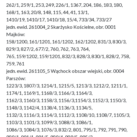
262/1, 259/1, 253, 249, 226/1, 1367, 204, 186, 183, 180,
168/1, 163, 20/8, 148, 115, 44, 41, 13/1,
1410/19, 1410/17, 1410/18, 15/4, 733/34, 733/27
jedn. ewid. 261004_2 Skarżysko Kościelne, obr. 0001
Majków:
158/1200, 161/1201, 161/1202, 162/1202, 831/3, 830/3,
829/3, 827/2, 677/2, 760, 762, 763, 764,
765, 159/1202, 159/1201, 832/3, 828/3, 830/1, 828/2, 758,
759, 761
jedn. ewid. 261105_5 Wąchock obszar wiejski, obr. 0004
Parszów:
1223/3, 1807/3, 1214/1, 1215/5, 1213/3, 1212/2, 1211/1,
1174/1, 1169/1, 1168/3, 1166/3, 1164/3,
1162/3, 1160/3, 1158/3, 1156/3,1154/3, 1152/3, 1150/3,
1148/3, 1142/4, 1138/4, 1136/3, 1134/5,
1132/3, 1116/3, 1114/3, 1112/3, 1108/10, 1108/7, 1105/3,
1103/3, 1101/3, 1099/3, 1088/3, 1086/1,
1086/3, 1084/3, 1076/3, 832/2, 801, 795/1, 792, 791, 790,
989/1, 991/1, 991/5, 989/4, 989/5, 995/3,