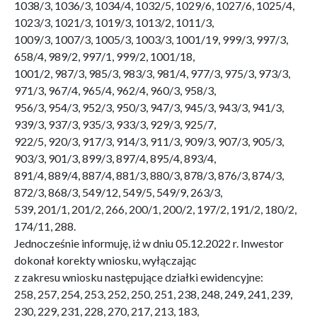
1038/3, 1036/3, 1034/4, 1032/5, 1029/6, 1027/6, 1025/4,
1023/3, 1021/3, 1019/3, 1013/2, 1011/3,
1009/3, 1007/3, 1005/3, 1003/3, 1001/19, 999/3, 997/3,
658/4, 989/2, 997/1, 999/2, 1001/18,
1001/2, 987/3, 985/3, 983/3, 981/4, 977/3, 975/3, 973/3,
971/3, 967/4, 965/4, 962/4, 960/3, 958/3,
956/3, 954/3, 952/3, 950/3, 947/3, 945/3, 943/3, 941/3,
939/3, 937/3, 935/3, 933/3, 929/3, 925/7,
922/5, 920/3, 917/3, 914/3, 911/3, 909/3, 907/3, 905/3,
903/3, 901/3, 899/3, 897/4, 895/4, 893/4,
891/4, 889/4, 887/4, 881/3, 880/3, 878/3, 876/3, 874/3,
872/3, 868/3, 549/12, 549/5, 549/9, 263/3,
539, 201/1, 201/2, 266, 200/1, 200/2, 197/2, 191/2, 180/2,
174/11, 288.
Jednocześnie informuję, iż w dniu 05.12.2022 r. Inwestor
dokonał korekty wniosku, wyłączając
z zakresu wniosku następujące działki ewidencyjne:
258, 257, 254, 253, 252, 250, 251, 238, 248, 249, 241, 239,
230, 229, 231, 228, 270, 217, 213, 183,