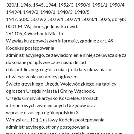
320/1, 1946, 1945, 1944, 1952/3, 1950/6, 1951/1, 1950/4,
1949/4, 1949/2, 1948/1, 1948/3, 1948/5,
1947, 5030, 5029/2, 5029/1, 5027/1, 5028/1, 5026, obręb:
0001 M. Wąchock, jednostka ewid.
261105_4 Wąchock Miasto.
W związku z powyższym informuję, zgodnie z art. 49
Kodeksu postępowania
administracyjnego, że zawiadomienie niniejsze uważa się za
dokonane po upływie czternastu dni od
dnia publicznego ogłoszenia, tj. od daty ukazania się
obwieszczenia na tablicy ogłoszeń
Świętokrzyskiego Urzędu Wojewódzkiego, na tablicy
ogłoszeń Urzędu Miasta i Gminy Wąchock,
Urzędu Gminy Skarżysko Kościelne, stronach
internetowych wymienionych Urzędów oraz
w prasie o zasięgu ogólnopolskim.3
W myśl art. 10 § 1 ustawy Kodeks postępowania
administracyjnego, strony postępowania
mają prawo do czynnego w nim udziału, przeglądania akt