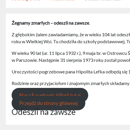
Żegnamy zmarłych – odeszli na zawsze
.
Z głębokim żalem zawiadamiamy, że w wieku 104 lat odeszł
roku w Wielkiej Wsi. Tu chodziła do szkoły podstawowej. T
W wieku 90 lat (ur. 11 lipca 1932 r.), 9 maja br. w Ostrowc
w Parszowie. Następnie 31 sierpnia 1973 roku został powo
Uroczystości pogrzebowe pana Hipolita Lefka odbędą się 1
Rodzinie oraz przyjaciołom i znajomym zmarłych składamy 
Nasz Facebook: kliknij tutaj
Przejdź do strony głównej
Odeszli na zawsze