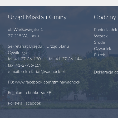
Urząd Miasta i Gminy
Godziny 
ul. Wielkowiejska 1
Poniedziałek
27-215 Wąchock
Wtorek
Środa
Sekretariat Urzędu Urząd Stanu
Czwartek
Cywilnego
Piątek
tel. 41-27-36-130 tel. 41-27-36-144
fax. 41-27-36-159
e-mail: sekretariat@wachock.pl
Deklaracja d
FB: www.facebook.com/gminawachock
Regulamin Konkursu FB
Polityka Facebook