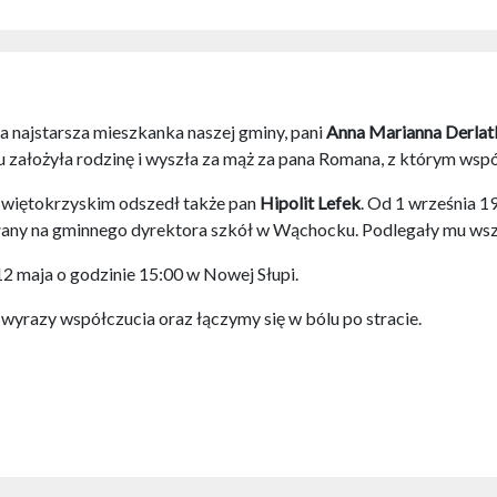
a najstarsza mieszkanka naszej gminy, pani
Anna Marianna Derlat
u założyła rodzinę i wyszła za mąż za pana Romana, z którym wspó
u Świętokrzyskim odszedł także pan
Hipolit
Lefek
. Od 1 września 
łany na gminnego dyrektora szkół w Wąchocku. Podlegały mu wszy
2 maja o godzinie 15:00 w Nowej Słupi.
wyrazy współczucia oraz łączymy się w bólu po stracie.