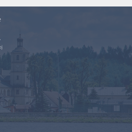
e
y
ej