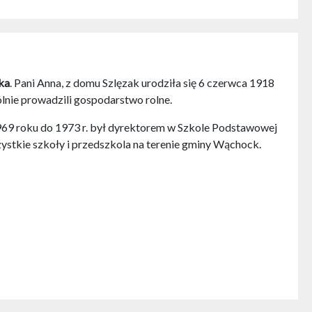
ka
. Pani Anna, z domu Szlęzak urodziła się 6 czerwca 1918
lnie prowadzili gospodarstwo rolne.
1969 roku do 1973 r. był dyrektorem w Szkole Podstawowej
stkie szkoły i przedszkola na terenie gminy Wąchock.