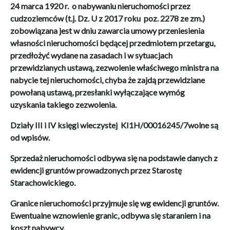
24 marca 1920 r. o nabywaniu nieruchomości przez
cudzoziemców (t.j. Dz. U z 2017 roku poz. 2278 ze zm.)
zobowiązana jest w dniu zawarcia umowy przeniesienia
własności nieruchomości będącej przedmiotem przetargu,
przedłożyć wydane na zasadach i w sytuacjach
przewidzianych ustawą, zezwolenie właściwego ministra na
nabycie tej nieruchomości, chyba że zajdą przewidziane
powołaną ustawą, przesłanki wyłączające wymóg
uzyskania takiego zezwolenia.
Działy III i IV księgi wieczystej
KI1H/00016245/7
wolne są
od wpisów.
Sprzedaż nieruchomości odbywa się na podstawie danych z
ewidencji gruntów prowadzonych przez Starostę
Starachowickiego.
Granice nieruchomości przyjmuje się wg ewidencji gruntów.
Ewentualne wznowienie granic,
odbywa się staraniem i na
koszt nabywcy
.