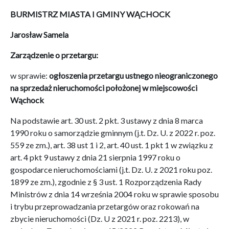
BURMISTRZ
MIASTA I GMINY WĄCHOCK
Jarosław Samela
Zarządzenie o przetargu:
w sprawie:
ogłoszenia przetargu ustnego nieograniczonego
na sprzedaż nieruchomości położonej w miejscowości
Wąchock
Na podstawie art. 30 ust. 2 pkt. 3 ustawy z dnia 8 marca
1990 roku o samorządzie gminnym (j.t. Dz. U. z 2022 r. poz.
559 ze zm.), art. 38 ust 1 i 2, art. 40 ust. 1 pkt 1 w związku z
art. 4 pkt 9 ustawy z dnia 21 sierpnia 1997 roku o
gospodarce nieruchomościami (j.t. Dz. U. z 2021 roku poz.
1899 ze zm.), zgodnie z § 3 ust. 1 Rozporządzenia Rady
Ministrów z dnia 14 września 2004 roku w sprawie sposobu
i trybu przeprowadzania przetargów oraz rokowań na
zbycie nieruchomości (Dz. U z 2021 r. poz. 2213), w