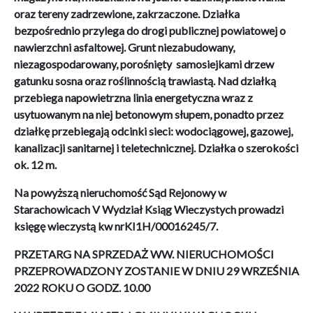
oraz tereny zadrzewione, zakrzaczone. Działka
bezpośrednio przylega do drogi publicznej powiatowej o
nawierzchni asfaltowej. Grunt niezabudowany,
niezagospodarowany, porośnięty samosiejkami drzew
gatunku sosna oraz roślinnością trawiastą. Nad działką
przebiega napowietrzna linia energetyczna wraz z
usytuowanym na niej betonowym słupem, ponadto przez
działkę przebiegają odcinki sieci: wodociągowej, gazowej,
kanalizacji sanitarnej i teletechnicznej. Działka o szerokości
ok. 12 m.
Na powyższą nieruchomość Sąd Rejonowy w
Starachowicach V Wydział Ksiąg Wieczystych prowadzi
księgę wieczystą kw nr
KI1H/00016245/7
.
PRZETARG NA SPRZEDAŻ WW. NIERUCHOMOŚCI
PRZEPROWADZONY ZOSTANIE W DNIU 29 WRZEŚNIA
2022 ROKU O GODZ. 10.00