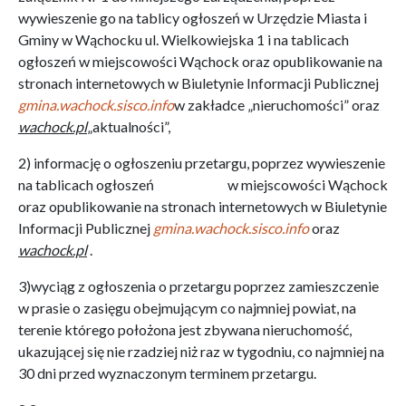
wywieszenie go na tablicy ogłoszeń w Urzędzie Miasta i
Gminy w Wąchocku ul. Wielkowiejska 1 i na tablicach
ogłoszeń w miejscowości Wąchock oraz opublikowanie na
stronach internetowych w Biuletynie Informacji Publicznej
gmina.wachock.sisco.info
w zakładce „nieruchomości” oraz
wachock.pl
„aktualności”,
2) informację o ogłoszeniu przetargu, poprzez wywieszenie
na tablicach ogłoszeń w miejscowości Wąchock
oraz opublikowanie na stronach internetowych w Biuletynie
Informacji Publicznej
gmina.wachock.sisco.info
oraz
wachock.pl
.
3)wyciąg z ogłoszenia o przetargu poprzez zamieszczenie
w prasie o zasięgu obejmującym co najmniej powiat, na
terenie którego położona jest zbywana nieruchomość,
ukazującej się nie rzadziej niż raz w tygodniu, co najmniej na
30 dni przed wyznaczonym terminem przetargu.