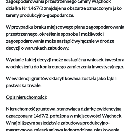
zagospodarowania przestrzennego Gminy Wąchock
działka Nr 1467/2 znajduje na obszarze oznaczonym jako
tereny produkcyjno-gospodarcze.
W przypadku braku miejscowego planu zagospodarowania
przestrzennego, określenie sposobu i możliwości
zagospodarowania może nastąpić wyłącznie w drodze
decyzji o warunkach zabudowy.
Wydanie takiej decyzji może nastąpić na wniosek inwestora
w odniesieniu do konkretnego zamierzenia inwestycyjnego.
W ewidencji gruntów sklasyfikowana została jako łąki i
pastwiska trwałe.
Opis nieruchomości
:
Nieruchomość gruntowa, stanowiąca działkę ewidencyjną
oznaczoną nr 1467/2, położona w miejscowości Wąchock.
W najbliższym sąsiedztwie zabudowa produkcyjno-
magazynowa, mieszkaniowa jednorodzinna, piaskowania