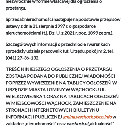
niezwłocznie w formie właściwej dla ogłoszenia o
przetargu.
Sprzedaż nieruchomości następuje na podstawie przepisów
ustawy z dnia 21 sierpnia 1997 r. o gospodarce
nieruchomościami (t.j. Dz. U. z 2021 r. poz. 1899 ze zm.).
Szczegółowych informacji o przedmiocie i warunkach
sprzedaży udziela pracownik tut. Urzędu, pokój nr 2, tel.
(041) 27-36-132.
TREŚĆ NINIEJSZEGO OGŁOSZENIA O PRZETARGU
ZOSTAŁA PODANA DO PUBLICZNEJ WIADOMOŚCI
POPRZEZ WYWIESZENIE NA TABLICY OGŁOSZEŃ W
URZĘDZIE MIASTA I GMINY W WĄCHOCKU UL.
WIELKOWIEJSKA 1 ORAZ NA TABLICACH OGŁOSZEŃ
W MIEJSCOWOŚCI WĄCHOCK, ZAMIESZCZENIE NA
STRONACH INTERNETOWYCH BIULETYNU
INFORMACJI PUBLICZNEJ
gmina.wachock.sisco.info
w
zakładce „nieruchomości” oraz
wachock.pl
„aktualności”.