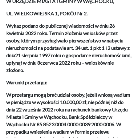
W URZĘDZIE MIASTA I GMINY W WĄCHOCKU,
UL. WIELKOWIEJSKA 1, POKÓJ Nr 2.
Wykaz podano do publicznej wiadomości w dniu 26
kwietnia 2022 roku. Termin złożenia wniosków przez
osoby, którym przysługiwało pierwszeństwo w nabyciu
nieruchomości na podstawie art. 34 ust. 1 pkt 1 i 2 ustawy z
dnia21 sierpnia 1997 roku o gospodarce nieruchomościami,
upłynął w dniu 8czerwca 2022 roku – wniosków nie
złożono.
Warunki przetargu
:
W przetargu mogą brać udział osoby, jeżeli wniosą wadium
w pieniądzu w wysokości 10.000,00 zł, nie później niż do
dnia 22 września 2022 roku na rachunek bankowy Urzędu
Miasta i Gminy w Wąchocku, Bank Spółdzielczy w
Wąchocku Nr 85 8523 0004 0000 0039 2000 0006
.
W
przypadku wniesienia wadium w formie przelewu