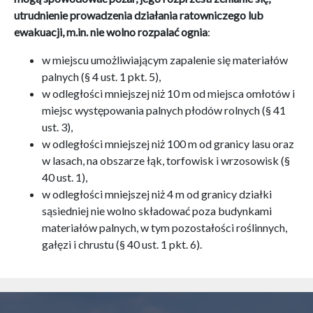
utrudnienie prowadzenia działania ratowniczego lub
ewakuacji, m.in. nie wolno rozpalać ognia
:
w miejscu umożliwiającym zapalenie się materiałów
palnych (§ 4 ust. 1 pkt. 5),
w odległości mniejszej niż 10 m od miejsca omłotów i
miejsc występowania palnych płodów rolnych (§ 41
ust. 3),
w odległości mniejszej niż 100 m od granicy lasu oraz
w lasach, na obszarze łąk, torfowisk i wrzosowisk (§
40 ust. 1),
w odległości mniejszej niż 4 m od granicy działki
sąsiedniej nie wolno składować poza budynkami
materiałów palnych, w tym pozostałości roślinnych,
gałęzi i chrustu (§ 40 ust. 1 pkt. 6).