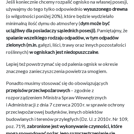
Jeśli koniecznie chcemy rozpalić ognisko na własnej posesji,
używajmy do tego tylko odpowiednio
wysuszonego drewna
(o wilgotności poniżej 20%), które będzie wydzielało
minimalną ilość dymu do atmosfery (
dym może być
uciążliwy dla posiadaczy sąsiednich posesji).
Pamiętajmy, że
spalanie wszelkiego rodzaju odpadów, w tym odpadów
zielonych (m.in.
gałęzi, liści, trawy oraz innych pozostałości
roślinnych)
w ogniskach jest niedopuszczalne
.
Lepiej też powstrzymać się od palenia ognisk w okresie
znacznego zanieczyszczenia powietrza smogiem.
Ponadto musimy stosować się do obowiązujących
przepisów przeciwpożarowych
– zgodnie z
rozporządzeniem Ministra Spraw Wewnętrznych
i Administracji z dnia 7 czerwca 2010 r. w sprawie ochrony
przeciwpożarowej budynków, innych obiektów
budowlanych i terenów przyległych (Dz. U. z 2010 r. Nr 109,
poz. 719),
zabronione jest wykonywanie czynności, które
mogą spowodować pożar, jego rozprzestrzenianie się,