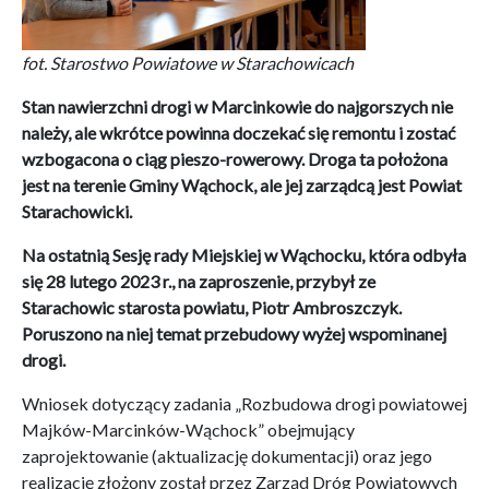
fot. Starostwo Powiatowe w Starachowicach
Stan nawierzchni drogi w Marcinkowie do najgorszych nie
należy, ale wkrótce powinna doczekać się remontu i zostać
wzbogacona o ciąg pieszo-rowerowy. Droga ta położona
jest na terenie Gminy Wąchock, ale jej zarządcą jest Powiat
Starachowicki.
Na ostatnią Sesję rady Miejskiej w Wąchocku, która odbyła
się 28 lutego 2023 r., na zaproszenie, przybył ze
Starachowic starosta powiatu, Piotr Ambroszczyk.
Poruszono na niej temat przebudowy wyżej wspominanej
drogi.
Wniosek dotyczący zadania „Rozbudowa drogi powiatowej
Majków-Marcinków-Wąchock” obejmujący
zaprojektowanie (aktualizację dokumentacji) oraz jego
realizację złożony został przez Zarząd Dróg Powiatowych