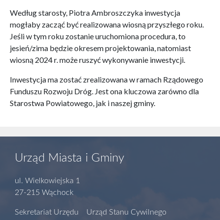
Według starosty, Piotra Ambroszczyka inwestycja
mogłaby zacząć być realizowana wiosną przyszłego roku.
Jeśli w tym roku zostanie uruchomiona procedura, to
jesień/zima będzie okresem projektowania, natomiast
wiosną 2024 r. może ruszyć wykonywanie inwestycji.
Inwestycja ma zostać zrealizowana w ramach Rządowego
Funduszu Rozwoju Dróg. Jest ona kluczowa zarówno dla
Starostwa Powiatowego, jak i naszej gminy.
Urząd Miasta i Gminy
ul. Wielkowiejska 1
27-215 Wąchock
Sekretariat Urzędu Urząd Stanu Cywilnego