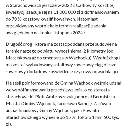
w Starachowicach jeszcze w 2022 r. Całkowity koszt tej
inwestycji szacuje się na 11 000 000 zł z dofinansowaniem
do 70 % kosztów kwalifikowalnych. Natomiast
przewidywany w projekcie termin realizacji zadania
uwzględniono na koniec listopada 2024 r.
Długość drogi, która ma zostać poddana przebudowie na
terenie naszego powiatu, wynosi niemal 2 kilometry (od
Marcinkowa aż do cmentarza w Wąchocku). Wzdłuż drogi
ma zostać wybudowany asfaltowy rowerowy ciąg pieszo-
rowerowy, dodatkowe oświetlenie czy rowy odwadniające.
Na sesji poinformowano, że
Gmina Wąchock weźmie udział
we współfinansowaniu przedsięwzięcia, o co starosta
starachowicki, Piotr Ambroszczyk, poprosił Burmistrza
Miasta i Gminy Wąchock, Jarosława Samelę. Zarówno
udział finansowy Gminy Wąchock, jak i Powiatu
Starachowickiego wyniesie po 15 % (około 1 mln 600 tys.
zł).