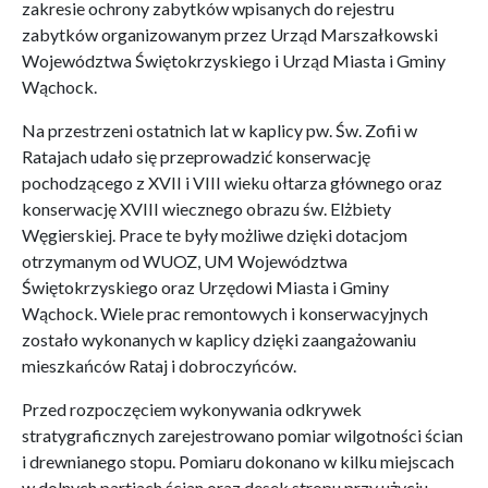
zakresie ochrony zabytków wpisanych do rejestru
zabytków organizowanym przez Urząd Marszałkowski
Województwa Świętokrzyskiego i Urząd Miasta i Gminy
Wąchock.
Na przestrzeni ostatnich lat w kaplicy pw. Św. Zofii w
Ratajach udało się przeprowadzić konserwację
pochodzącego z XVII i VIII wieku ołtarza głównego oraz
konserwację XVIII wiecznego obrazu św. Elżbiety
Węgierskiej. Prace te były możliwe dzięki dotacjom
otrzymanym od WUOZ, UM Województwa
Świętokrzyskiego oraz Urzędowi Miasta i Gminy
Wąchock. Wiele prac remontowych i konserwacyjnych
zostało wykonanych w kaplicy dzięki zaangażowaniu
mieszkańców Rataj i dobroczyńców.
Przed rozpoczęciem wykonywania odkrywek
stratygraficznych zarejestrowano pomiar wilgotności ścian
i drewnianego stopu. Pomiaru dokonano w kilku miejscach
w dolnych partiach ścian oraz desek stropu przy użyciu