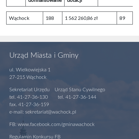
Wąchock
188
1 562 260,86 zł
89
Urząd Miasta i Gminy
ul. Wielkowiejska 1
27-215 Wąchock
Sekretariat Urzędu Urząd Stanu Cywilnego
tel. 41-27-36-130 tel. 41-27-36-144
fax. 41-27-36-159
e-mail: sekretariat@wachock.pl
FB: www.facebook.com/gminawachock
Regulamin Konkursu FB