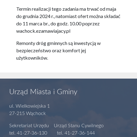
Termin realizacji tego zadania ma trwać od maja
do grudnia 2024 r., natomiast ofert można składać
do 11 marca br., do godz. 10.00 poprzez
wachock.ezamawiajacy.pl
Remonty dróg gminnych są inwestycją w
bezpieczeństwo oraz komfort jej
użytkowników.
Urząd Miasta i Gminy
ul. Wielkowiejska 1
27-215 Wąchock
Sekretariat Urzędu Urząd Stanu Cywilnego
tel. 41-27-36-130 tel. 41-27-36-144