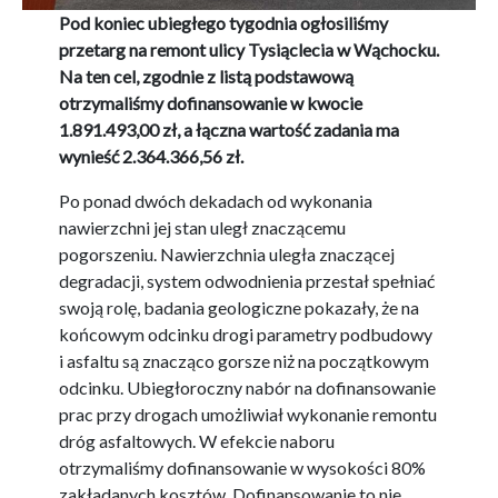
Pod koniec ubiegłego tygodnia ogłosiliśmy
przetarg na remont ulicy Tysiąclecia w Wąchocku.
Na ten cel, zgodnie z listą podstawową
otrzymaliśmy dofinansowanie w kwocie
1.891.493,00 zł, a łączna wartość zadania ma
wynieść 2.364.366,56 zł.
Po ponad dwóch dekadach od wykonania
nawierzchni jej stan uległ znaczącemu
pogorszeniu. Nawierzchnia uległa znaczącej
degradacji, system odwodnienia przestał spełniać
swoją rolę, badania geologiczne pokazały, że na
końcowym odcinku drogi parametry podbudowy
i asfaltu są znacząco gorsze niż na początkowym
odcinku. Ubiegłoroczny nabór na dofinansowanie
prac przy drogach umożliwiał wykonanie remontu
dróg asfaltowych. W efekcie naboru
otrzymaliśmy dofinansowanie w wysokości 80%
zakładanych kosztów. Dofinansowanie to nie