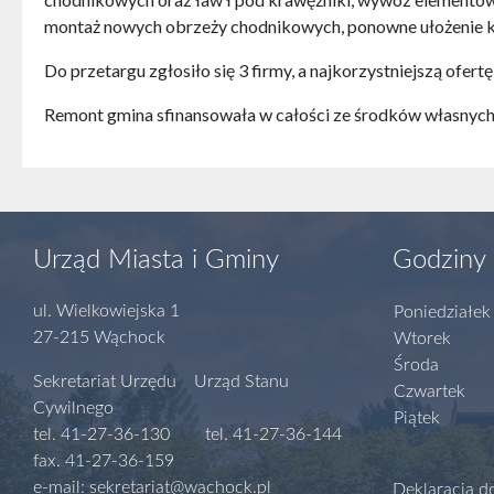
montaż nowych obrzeży chodnikowych, ponowne ułożenie k
Do przetargu zgłosiło się 3 firmy, a najkorzystniejszą ofertę
Remont gmina sfinansowała w całości ze środków własnych a
Urząd Miasta i Gminy
Godziny 
ul. Wielkowiejska 1
Poniedziałek
27-215 Wąchock
Wtorek
Środa
Sekretariat Urzędu Urząd Stanu
Czwartek
Cywilnego
Piątek
tel. 41-27-36-130 tel. 41-27-36-144
fax. 41-27-36-159
e-mail: sekretariat@wachock.pl
Deklaracja d