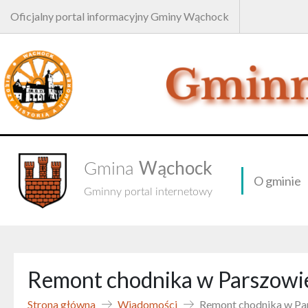
Oficjalny portal informacyjny Gminy Wąchock
Wąchock
Gmina
O gminie
Gminny portal internetowy
Remont chodnika w Parszowi
Strona główna
Wiadomości
Remont chodnika w Pa