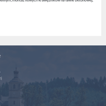
e
y
ej