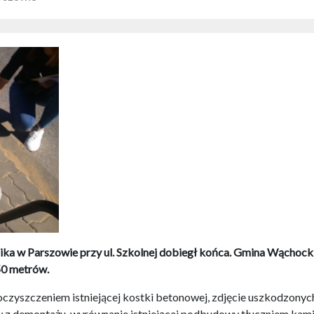
ka w Parszowie przy ul. Szkolnej dobiegł końca. Gmina Wąchock 
50 metrów.
oczyszczeniem istniejącej kostki betonowej, zdjęcie uszkodzon
w z demontażu, wyrównanie istniejącej podbudowy tłuczniem kam