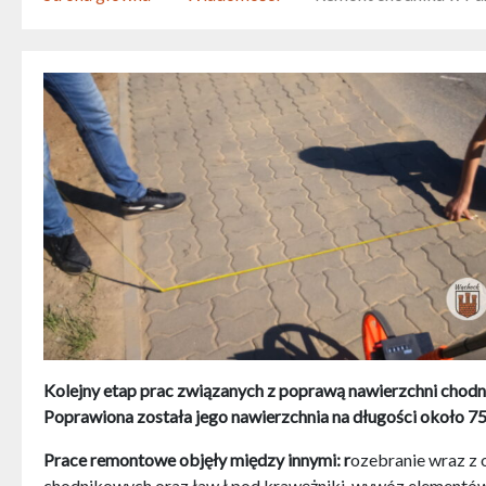
Kolejny etap prac związanych z poprawą nawierzchni chodni
Poprawiona została jego nawierzchnia na długości około 7
Prace remontowe objęły między innymi: r
ozebranie wraz z 
chodnikowych oraz ław ł pod krawężniki, wywóz elementó