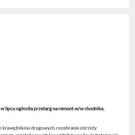
w lipcu ogłosiła przetarg na remont w/w chodnika.
ych krawężników drogowych, rozebranie obrzeży
iennym, montaż nowych krawężników na ławie betonowej,