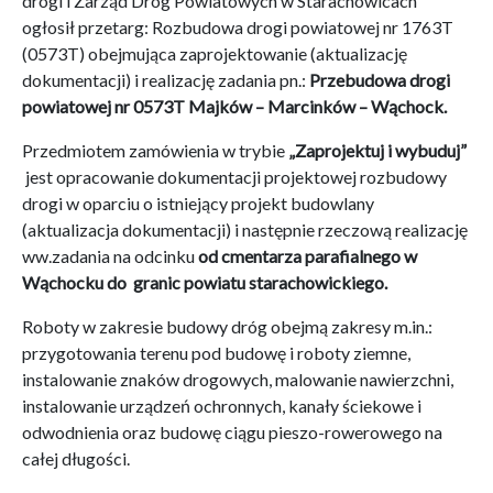
drogi i Zarząd Dróg Powiatowych w Starachowicach
ogłosił przetarg: Rozbudowa drogi powiatowej nr 1763T
(0573T) obejmująca zaprojektowanie (aktualizację
dokumentacji) i realizację zadania pn.:
Przebudowa drogi
powiatowej nr 0573T Majków – Marcinków – Wąchock.
Przedmiotem zamówienia w trybie
„Zaprojektuj i wybuduj”
jest opracowanie dokumentacji projektowej rozbudowy
drogi w oparciu o istniejący projekt budowlany
(aktualizacja dokumentacji) i następnie rzeczową realizację
ww.zadania na odcinku
od cmentarza parafialnego w
Wąchocku do granic powiatu starachowickiego.
Roboty w zakresie budowy dróg obejmą zakresy m.in.:
przygotowania terenu pod budowę i roboty ziemne,
instalowanie znaków drogowych, malowanie nawierzchni,
instalowanie urządzeń ochronnych, kanały ściekowe i
odwodnienia oraz budowę ciągu pieszo-rowerowego na
całej długości.