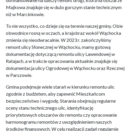
dofinansowanie na dalszy remont drogi, która na obszarze
Majkowa znajduje się w dużo gorszym stanie technicznym
niż w Marcinkowie.
To nie wszystko, co dzieje się na terenie naszej gminy. Obie
obwodnice rosną w oczach, a krajobraz wokół Wąchocka
zmienia się nieodwracalnie. W 2023 r. zakończyliśmy
remont ulicy Słonecznej w Wąchocku, mamy gotową
dokumentację dotyczącą remontu ulicy Lawendowej w
Ratajach, a w trakcie opracowania aktualnie znajduje się
dokumentacja ulicy Ogrodowej w Wąchocku oraz Rzecznej
w Parszowie.
Gmina podejmuje wiele starań w kierunku remontu ulic
zgodnie z budżetem, aby zapewnić Mieszkańcom
bezpieczeństwo i wygodę. Starania obejmują regularne
oceny stanu technicznego ulic, identyfikację
priorytetowych obszarów do remontu czy opracowanie
harmonogramu remontów z uwzględnieniem naszych
środków finansowych. W celu realizacji zadań regularnie