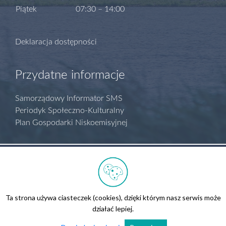
Piątek
07:30 – 14:00
Deklaracja dostępności
Przydatne informacje
Samorządowy Informator SMS
Periodyk Społeczno-Kulturalny
Plan Gospodarki Niskoemisyjnej
Polityka prywatności
Regulamin serwisu
Biuletyn Informacji Publicznej
Ta strona używa ciasteczek (cookies), dzięki którym nasz serwis może
Kontakt
działać lepiej.
Wszelkie prawa zastrzeżone.
Realizacja
Ad360