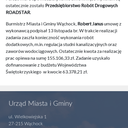
ostatecznie zostało
Przedsiębiorstwo Robót Drogowych
ROADSTAR
.
Burmistrz Miasta i Gminy Wąchock,
Robert Janus
umowę z
wykonawcą podpisał 13 listopada br. W trakcie realizacji
zadania zaszła konieczność wykonania robót
dodatkowych, m.in. regulacja studni kanalizacyjnych oraz
zaworów wodociągowych. Ostatecznie kwota za realizację
prac opiewa na sumę 155.106,33 zł. Zadanie uzyskało
dofinansowanie z budżetu Województwa
Świętokrzyskiego w kwocie 63.378,21 zł.
Urząd Miasta i Gminy
ul. Wielkowiejska 1
27-215 Wąchock