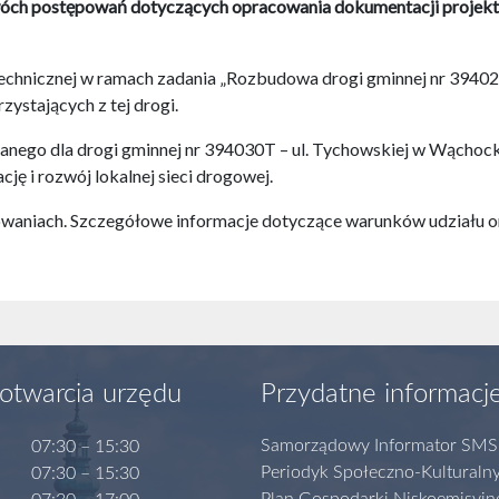
óch postępowań dotyczących opracowania dokumentacji projekto
echnicznej w ramach zadania „Rozbudowa drogi gminnej nr 3940
ystających z tej drogi.
nego dla drogi gminnej nr 394030T – ul. Tychowskiej w Wąchoc
cję i rozwój lokalnej sieci drogowej.
aniach. Szczegółowe informacje dotyczące warunków udziału or
otwarcia urzędu
Przydatne informacj
Samorządowy Informator SMS
07:30 – 15:30
Periodyk Społeczno-Kulturaln
07:30 – 15:30