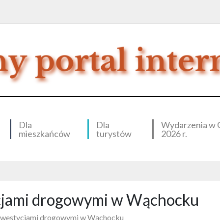
Dla
Dla
Wydarzenia w 
mieszkańców
turystów
2026 r.
ycjami drogowymi w Wąchocku
inwestycjami drogowymi w Wąchocku