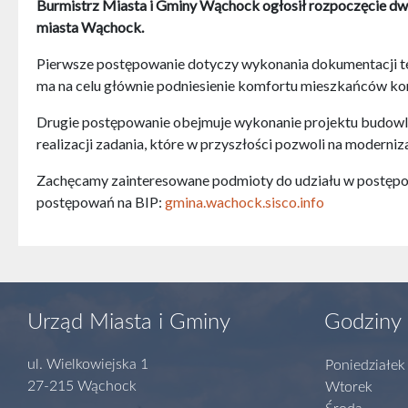
Burmistrz Miasta i Gminy Wąchock ogłosił rozpoczęcie dw
miasta Wąchock.
Pierwsze postępowanie dotyczy wykonania dokumentacji t
ma na celu głównie podniesienie komfortu mieszkańców korz
Drugie postępowanie obejmuje wykonanie projektu budowla
realizacji zadania, które w przyszłości pozwoli na moderniza
Zachęcamy zainteresowane podmioty do udziału w postępow
postępowań na BIP:
gmina.wachock.sisco.info
Urząd Miasta i Gminy
Godziny 
ul. Wielkowiejska 1
Poniedziałek
27-215 Wąchock
Wtorek