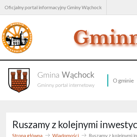
Oficjalny portal informacyjny Gminy Wąchock
Wąchock
Gmina
O gminie
Gminny portal internetowy
Ruszamy z kolejnymi inwest
Strona główna
Wiadomości
Ruszamy z kolejnymi 