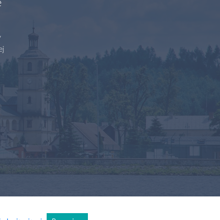
e
y
ej