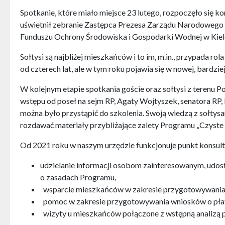
Spotkanie, które miało miejsce 23 lutego, rozpoczęło si
uświetnił zebranie Zastępca Prezesa Zarządu Narodoweg
Funduszu Ochrony Środowiska i Gospodarki Wodnej w Kielca
Sołtysi są najbliżej mieszkańców i to im, m.in., przypada r
od czterech lat, ale w tym roku pojawia się w nowej, bardzie
W kolejnym etapie spotkania goście oraz sołtysi z terenu
wstępu od poseł na sejm RP, Agaty Wojtyszek, senatora RP,
można było przystąpić do szkolenia. Swoją wiedzą z sołtys
rozdawać materiały przybliżające zalety Programu „Czyste 
Od 2021 roku w naszym urzędzie funkcjonuje punkt konsult
udzielanie informacji osobom zainteresowanym, udos
o zasadach Programu,
wsparcie mieszkańców w zakresie przygotowywania
pomoc w zakresie przygotowywania wniosków o pła
wizyty u mieszkańców połączone z wstępną analizą 