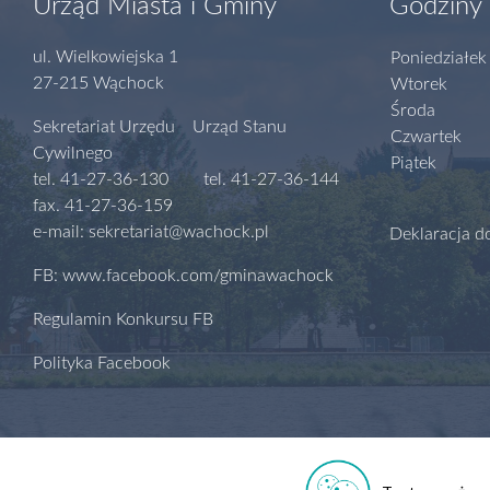
Urząd Miasta i Gminy
Godziny 
ul. Wielkowiejska 1
Poniedziałek
27-215 Wąchock
Wtorek
Środa
Sekretariat Urzędu Urząd Stanu
Czwartek
Cywilnego
Piątek
tel. 41-27-36-130 tel. 41-27-36-144
fax. 41-27-36-159
e-mail: sekretariat@wachock.pl
Deklaracja d
FB: www.facebook.com/gminawachock
Regulamin Konkursu FB
Polityka Facebook