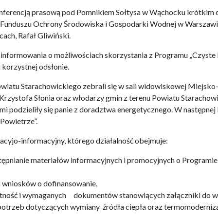
ę konferencją prasową pod Pomnikiem Sołtysa w Wąchocku krótki
o Funduszu Ochrony Środowiska i Gospodarki Wodnej w Warszaw
ch, Rafał Gliwiński.
ola informowania o możliwościach skorzystania z Programu „Czyste 
j korzystnej odsłonie.
 Powiatu Starachowickiego zebrali się w sali widowiskowej Miej
 Krzystofa Słonia oraz włodarzy gmin z terenu Powiatu Starachow
ami podzieliły się panie z doradztwa energetycznego. W następnej
Powietrze”.
acyjo-informacyjny, którego działalność obejmuje:
tępnianie materiałów informacyjnych i promocyjnych o Programie
 wniosków o dofinansowanie,
tność i wymaganych dokumentów stanowiących załączniki do w
potrzeb dotyczących wymiany źródła ciepła oraz termomoderniza