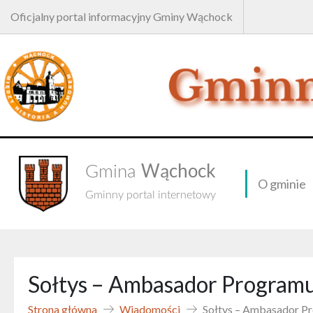
Oficjalny portal informacyjny Gminy Wąchock
Wąchock
Gmina
O gminie
Gminny portal internetowy
Sołtys – Ambasador Programu
Strona główna
Wiadomości
Sołtys – Ambasador Pr