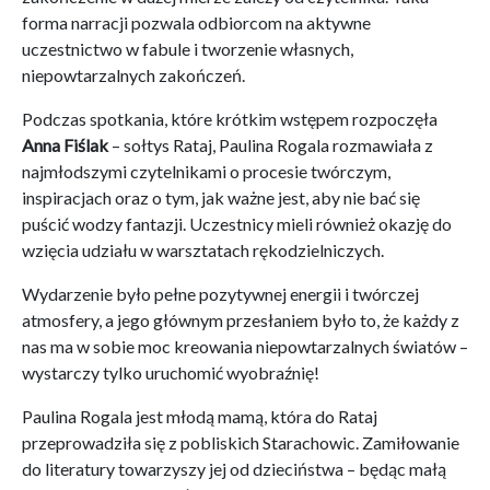
forma narracji pozwala odbiorcom na aktywne
uczestnictwo w fabule i tworzenie własnych,
niepowtarzalnych zakończeń.
Podczas spotkania, które krótkim wstępem rozpoczęła
Anna Fiślak
– sołtys Rataj, Paulina Rogala rozmawiała z
najmłodszymi czytelnikami o procesie twórczym,
inspiracjach oraz o tym, jak ważne jest, aby nie bać się
puścić wodzy fantazji. Uczestnicy mieli również okazję do
wzięcia udziału w warsztatach rękodzielniczych.
Wydarzenie było pełne pozytywnej energii i twórczej
atmosfery, a jego głównym przesłaniem było to, że każdy z
nas ma w sobie moc kreowania niepowtarzalnych światów –
wystarczy tylko uruchomić wyobraźnię!
Paulina Rogala jest młodą mamą, która do Rataj
przeprowadziła się z pobliskich Starachowic. Zamiłowanie
do literatury towarzyszy jej od dzieciństwa – będąc małą