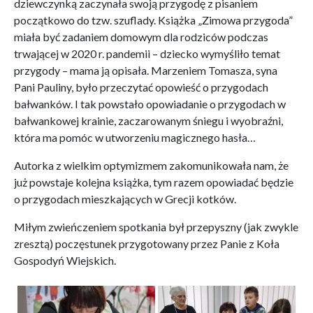
dziewczynką zaczynała swoją przygodę z pisaniem
początkowo do tzw. szuflady. Książka „Zimowa przygoda”
miała być zadaniem domowym dla rodziców podczas
trwającej w 2020 r. pandemii – dziecko wymyśliło temat
przygody – mama ją opisała. Marzeniem Tomasza, syna
Pani Pauliny, było przeczytać opowieść o przygodach
bałwanków. I tak powstało opowiadanie o przygodach w
bałwankowej krainie, zaczarowanym śniegu i wyobraźni,
która ma pomóc w utworzeniu magicznego hasła…
Autorka z wielkim optymizmem zakomunikowała nam, że
już powstaje kolejna książka, tym razem opowiadać będzie
o przygodach mieszkających w Grecji kotków.
Miłym zwieńczeniem spotkania był przepyszny (jak zwykle
zresztą) poczęstunek przygotowany przez Panie z Koła
Gospodyń Wiejskich.