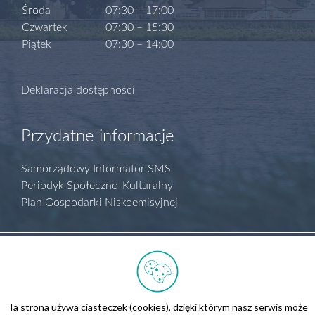
Środa
07:30 – 17:00
Czwartek
07:30 – 15:30
Piątek
07:30 – 14:00
Deklaracja dostępności
Przydatne informacje
Samorządowy Informator SMS
Periodyk Społeczno-Kulturalny
Plan Gospodarki Niskoemisyjnej
Polityka prywatności
Regulamin serwisu
Biuletyn Informacji Publicznej
Ta strona używa ciasteczek (cookies), dzięki którym nasz serwis może
Kontakt