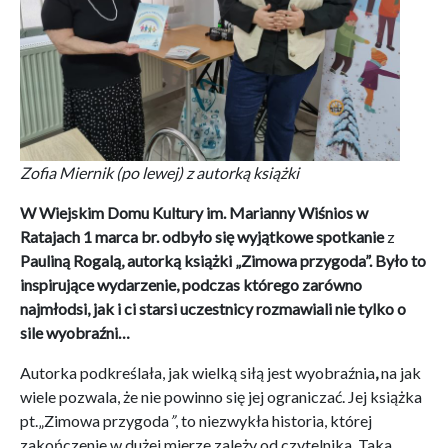
Zofia Miernik (po lewej) z autorką książki
W Wiejskim Domu Kultury im. Marianny Wiśnios w
Ratajach 1 marca br. odbyło się wyjątkowe spotkanie
z
Pauliną Rogalą, autorką książki „Zimowa przygoda”. Było to
inspirujące wydarzenie, podczas którego zarówno
najmłodsi, jak i ci starsi uczestnicy rozmawiali nie tylko o
sile wyobraźni…
Autorka podkreślała, jak wielką siłą jest wyobraźnia
,
na
jak
wiele pozwala, że nie powinno się jej ograniczać. Jej książka
pt.„Zimowa przygoda
”
, to niezwykła historia, której
zakończenie w dużej mierze zależy od czytelnika. Taka