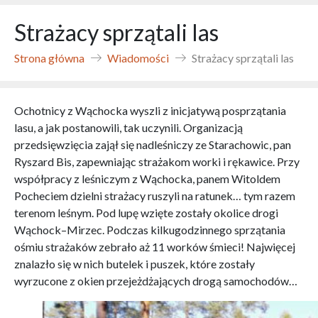
Strażacy sprzątali las
Strona główna
Wiadomości
Strażacy sprzątali las
Ochotnicy z Wąchocka wyszli z inicjatywą posprzątania
lasu, a jak postanowili, tak uczynili. Organizacją
przedsięwzięcia zajął się nadleśniczy ze Starachowic, pan
Ryszard Bis, zapewniając strażakom worki i rękawice. Przy
współpracy z leśniczym z Wąchocka, panem Witoldem
Pocheciem dzielni strażacy ruszyli na ratunek… tym razem
terenom leśnym. Pod lupę wzięte zostały okolice drogi
Wąchock–Mirzec. Podczas kilkugodzinnego sprzątania
ośmiu strażaków zebrało aż 11 worków śmieci! Najwięcej
znalazło się w nich butelek i puszek, które zostały
wyrzucone z okien przejeżdżających drogą samochodów…