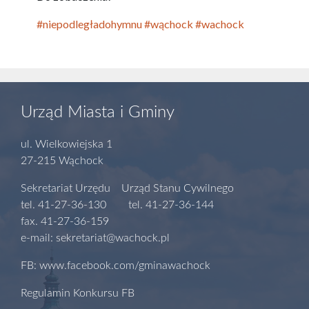
#niepodległadohymnu
#wąchock
#wachock
Urząd Miasta i Gminy
ul. Wielkowiejska 1
27-215 Wąchock
Sekretariat Urzędu Urząd Stanu Cywilnego
tel. 41-27-36-130 tel. 41-27-36-144
fax. 41-27-36-159
e-mail: sekretariat@wachock.pl
FB: www.facebook.com/gminawachock
Regulamin Konkursu FB