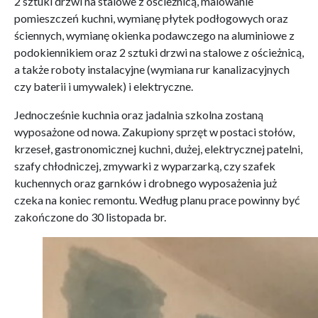
2 sztuki drzwi na stalowe z ościeżnicą, malowanie
pomieszczeń kuchni, wymianę płytek podłogowych oraz
ściennych, wymianę okienka podawczego na aluminiowe z
podokiennikiem oraz 2 sztuki drzwi na stalowe z ościeżnicą,
a także roboty instalacyjne (wymiana rur kanalizacyjnych
czy baterii i umywalek) i elektryczne.
Jednocześnie kuchnia oraz jadalnia szkolna zostaną
wyposażone od nowa. Zakupiony sprzęt w postaci stołów,
krzeseł, gastronomicznej kuchni, dużej, elektrycznej patelni,
szafy chłodniczej, zmywarki z wyparzarką, czy szafek
kuchennych oraz garnków i drobnego wyposażenia już
czeka na koniec remontu. Według planu prace powinny być
zakończone do 30 listopada br.