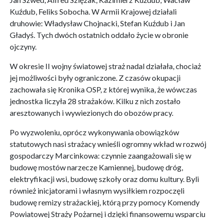
Kuźdub, Feliks Sobocha. W Armii Krajowej działali
druhowie: Władysław Chojnacki, Stefan Kuźdub i Jan
Gładyś. Tych dwóch ostatnich oddało życie w obronie
ojczyny.
W okresie II wojny światowej straż nadal działała, chociaż
jej możliwości były ograniczone. Z czasów okupacji
zachowała się Kronika OSP, z której wynika, że wówczas
jednostka liczyła 28 strażaków. Kilku z nich zostało
aresztowanych i wywiezionych do obozów pracy.
Po wyzwoleniu, oprócz wykonywania obowiązków
statutowych nasi strażacy wnieśli ogromny wkład w rozwój
gospodarczy Marcinkowa: czynnie zaangażowali się w
budowę mostów narzecze Kamiennej, budowę dróg,
elektryfikacji wsi, budowę szkoły oraz domu kultury. Byli
również inicjatorami i własnym wysiłkiem rozpoczęli
budowę remizy strażackiej, którą przy pomocy Komendy
Powiatowej Straży Pożarnej i dzięki finansowemu wsparciu