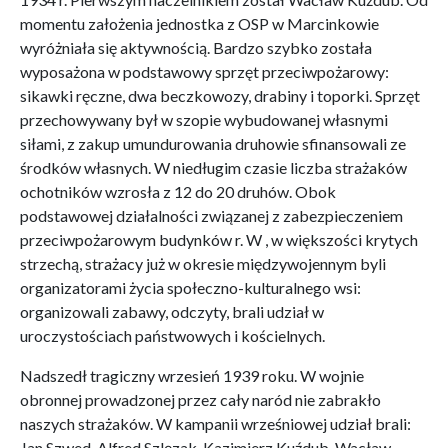
momentu założenia jednostka z OSP w Marcinkowie
wyróżniała się aktywnością. Bardzo szybko została
wyposażona w podstawowy sprzęt przeciwpożarowy:
sikawki ręczne, dwa beczkowozy, drabiny i toporki. Sprzęt
przechowywany był w szopie wybudowanej własnymi
siłami, z zakup umundurowania druhowie sfinansowali ze
środków własnych. W niedługim czasie liczba strażaków
ochotników wzrosła z 12 do 20 druhów. Obok
podstawowej działalności związanej z zabezpieczeniem
przeciwpożarowym budynków r. W , w większości krytych
strzechą, strażacy już w okresie międzywojennym byli
organizatorami życia społeczno-kulturalnego wsi:
organizowali zabawy, odczyty, brali udział w
uroczystościach państwowych i kościelnych.
Nadszedł tragiczny wrzesień 1939 roku. W wojnie
obronnej prowadzonej przez cały naród nie zabrakło
naszych strażaków. W kampanii wrześniowej udział brali:
Jan Szwed, Alfred Szlęzak, Kazimierz Kuźdub, Wacław