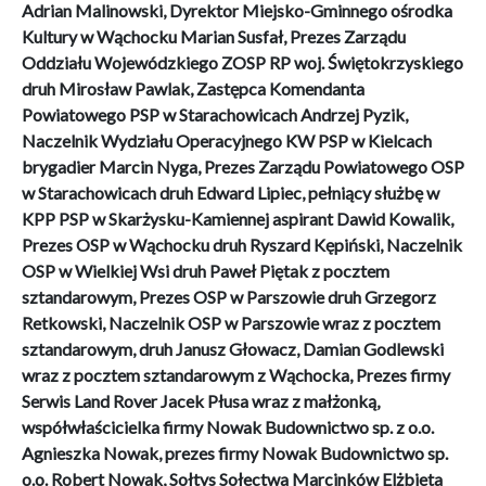
Adrian Malinowski, Dyrektor Miejsko-Gminnego ośrodka
Kultury w Wąchocku Marian Susfał, Prezes Zarządu
Oddziału Wojewódzkiego ZOSP RP woj. Świętokrzyskiego
druh Mirosław Pawlak, Zastępca Komendanta
Powiatowego PSP w Starachowicach Andrzej Pyzik,
Naczelnik Wydziału Operacyjnego KW PSP w Kielcach
brygadier Marcin Nyga, Prezes Zarządu Powiatowego OSP
w Starachowicach druh Edward Lipiec, pełniący służbę w
KPP PSP w Skarżysku-Kamiennej aspirant Dawid Kowalik,
Prezes OSP w Wąchocku druh Ryszard Kępiński, Naczelnik
OSP w Wielkiej Wsi druh Paweł Piętak z pocztem
sztandarowym, Prezes OSP w Parszowie druh Grzegorz
Retkowski, Naczelnik OSP w Parszowie wraz z pocztem
sztandarowym, druh Janusz Głowacz, Damian Godlewski
wraz z pocztem sztandarowym z Wąchocka, Prezes firmy
Serwis Land Rover Jacek Płusa wraz z małżonką,
współwłaścicielka firmy Nowak Budownictwo sp. z o.o.
Agnieszka Nowak, prezes firmy Nowak Budownictwo sp.
o.o. Robert Nowak, Sołtys Sołectwa Marcinków Elżbieta