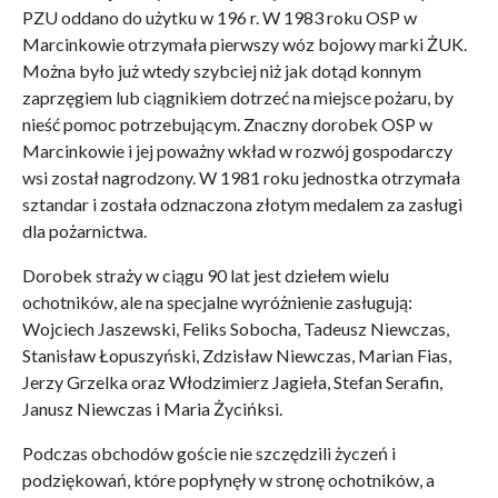
PZU oddano do użytku w 196 r. W 1983 roku OSP w
Marcinkowie otrzymała pierwszy wóz bojowy marki ŻUK.
Można było już wtedy szybciej niż jak dotąd konnym
zaprzęgiem lub ciągnikiem dotrzeć na miejsce pożaru, by
nieść pomoc potrzebującym. Znaczny dorobek OSP w
Marcinkowie i jej poważny wkład w rozwój gospodarczy
wsi został nagrodzony. W 1981 roku jednostka otrzymała
sztandar i została odznaczona złotym medalem za zasługi
dla pożarnictwa.
Dorobek straży w ciągu 90 lat jest dziełem wielu
ochotników, ale na specjalne wyróżnienie zasługują:
Wojciech Jaszewski, Feliks Sobocha, Tadeusz Niewczas,
Stanisław Łopuszyński, Zdzisław Niewczas, Marian Fias,
Jerzy Grzelka oraz Włodzimierz Jagieła, Stefan Serafin,
Janusz Niewczas i Maria Życińksi.
Podczas obchodów goście nie szczędzili życzeń i
podziękowań, które popłynęły w stronę ochotników, a