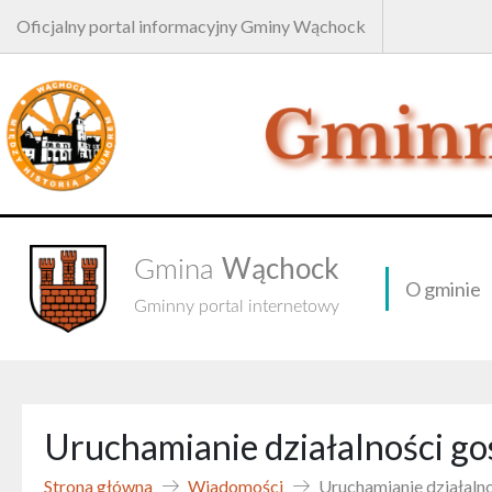
Oficjalny portal informacyjny Gminy Wąchock
Wąchock
Gmina
O gminie
Gminny portal internetowy
Uruchamianie działalności go
Strona główna
Wiadomości
Uruchamianie działaln