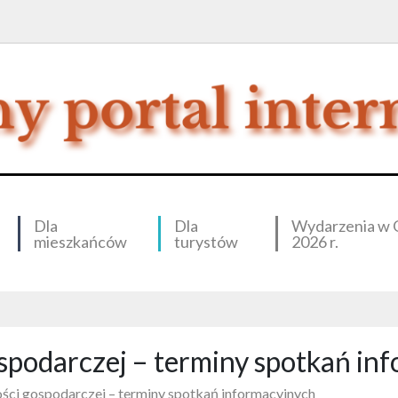
Dla
Dla
Wydarzenia w 
mieszkańców
turystów
2026 r.
spodarczej – terminy spotkań in
ości gospodarczej – terminy spotkań informacyjnych