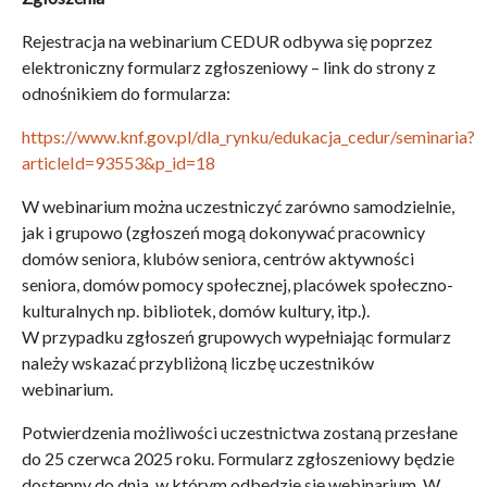
Rejestracja na webinarium CEDUR odbywa się poprzez
elektroniczny formularz zgłoszeniowy – link do strony z
odnośnikiem do formularza:
https://www.knf.gov.pl/dla_rynku/edukacja_cedur/seminaria?
articleId=93553&p_id=18
W webinarium można uczestniczyć zarówno samodzielnie,
jak i grupowo (zgłoszeń mogą dokonywać pracownicy
domów seniora, klubów seniora, centrów aktywności
seniora, domów pomocy społecznej, placówek społeczno-
kulturalnych np. bibliotek, domów kultury, itp.).
W przypadku zgłoszeń grupowych wypełniając formularz
należy wskazać przybliżoną liczbę uczestników
webinarium.
Potwierdzenia możliwości uczestnictwa zostaną przesłane
do 25 czerwca 2025 roku. Formularz zgłoszeniowy będzie
dostępny do dnia, w którym odbędzie się webinarium. W