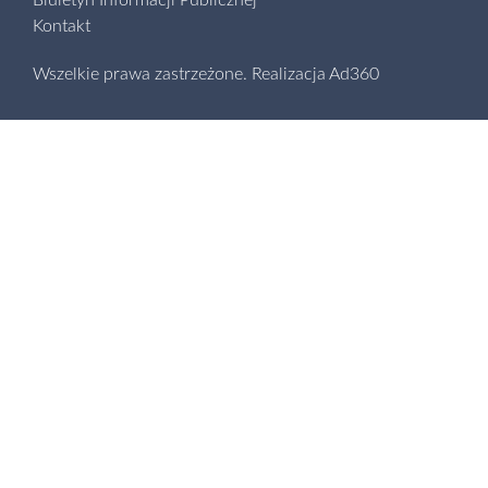
Biuletyn Informacji Publicznej
Kontakt
Wszelkie prawa zastrzeżone.
Realizacja
Ad360