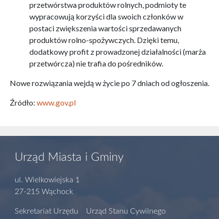
przetwórstwa produktów rolnych, podmioty te
wypracowują korzyści dla swoich członków w
postaci zwiększenia wartości sprzedawanych
produktów rolno-spożywczych. Dzięki temu,
dodatkowy profit z prowadzonej działalności (marża
przetwórcza) nie trafia do pośredników.
Nowe rozwiązania wejdą w życie po 7 dniach od ogłoszenia.
Źródło:
www.gov.pl
Urząd Miasta i Gminy
ul. Wielkowiejska 1
27-215 Wąchock
Sekretariat Urzędu Urząd Stanu Cywilnego