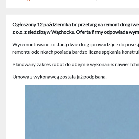
Ogłoszony 12 października br. przetarg na
remont drogi we
z o.o. z siedzibą w Wąchocku. Oferta firmy odpowiada w
Wyremontowane zostaną dwie drogi prowadzące do posesji
remontu odcinkach posiada bardzo liczne spękania konstru
Planowany zakres robót do obejmie wykonanie: nawierzchni
Umowa z wykonawcą została już podpisana.