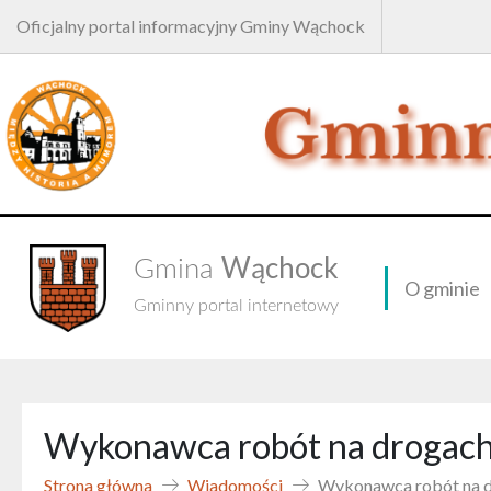
Oficjalny portal informacyjny Gminy Wąchock
Wąchock
Gmina
O gminie
Gminny portal internetowy
Wykonawca robót na drogach
Strona główna
Wiadomości
Wykonawca robót na d