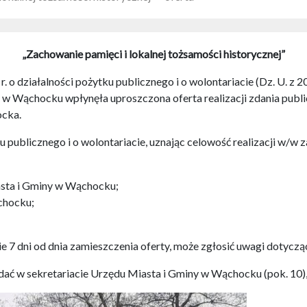
„Zachowanie pamięci i lokalnej tożsamości historycznej”
 r. o działalności pożytku publicznego i o wolontariacie (Dz. U. z
y w Wąchocku wpłynęła uproszczona oferta realizacji zdania publ
ocka.
ytku publicznego i o wolontariacie, uznając celowość realizacji w
iasta i Gminy w Wąchocku;
chocku;
ie 7 dni od dnia zamieszczenia oferty, może zgłosić uwagi dotycząc
ać w sekretariacie Urzędu Miasta i Gminy w Wąchocku (pok. 10), 