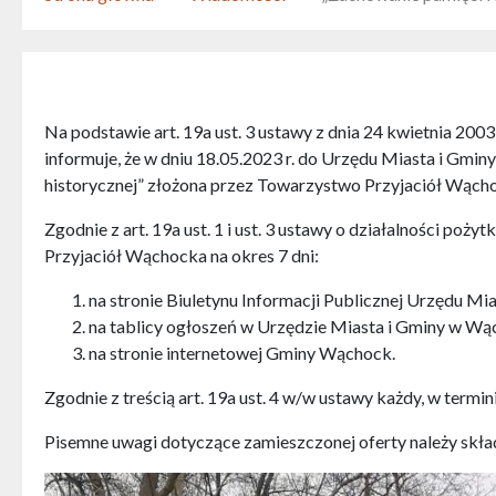
Na podstawie art. 19a ust. 3 ustawy z dnia 24 kwietnia 2003
informuje, że w dniu 18.05.2023 r. do Urzędu Miasta i Gmin
historycznej” złożona przez Towarzystwo Przyjaciół Wąch
Zgodnie z art. 19a ust. 1 i ust. 3 ustawy o działalności poż
Przyjaciół Wąchocka
na okres 7 dni:
na stronie Biuletynu Informacji Publicznej Urzędu M
na tablicy ogłoszeń w Urzędzie Miasta i Gminy w Wą
na stronie internetowej Gminy Wąchock.
Zgodnie z treścią art. 19a ust. 4 w/w ustawy każdy, w termin
Pisemne uwagi dotyczące zamieszczonej oferty należy skład