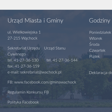
Urząd Miasta i Gminy
Godziny 
ul. Wielkowiejska 1
Poniedziałek
27-215 Wąchock
Wtorek
Środa
Sekretariat Urzędu Urząd Stanu
Czwartek
Cywilnego
Piątek
tel. 41-27-36-130 tel. 41-27-36-144
fax. 41-27-36-159
e-mail: sekretariat@wachock.pl
Deklaracja d
FB: www.facebook.com/gminawachock
Regulamin Konkursu FB
Polityka Facebook