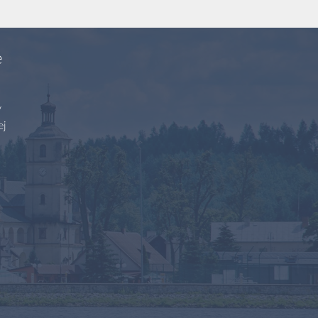
e
y
ej