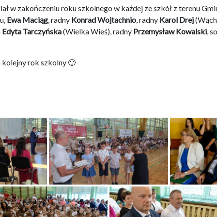
iał w zakończeniu roku szkolnego w każdej ze szkół z terenu G
u,
Ewa Maciąg
, radny
Konrad Wojtachnio
, radny
Karol Drej
(Wącho
a
Edyta Tarczyńska
(Wielka Wieś), radny
Przemysław Kowalski
, s
 kolejny rok szkolny 🙂