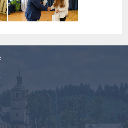
e
y
ej