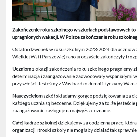
Zakończenie roku szkolnego w szkołach podstawowych to wa
upragnionych wakacji. W Polsce zakończenie roku szkolneg
Ostatni dzwonek w roku szkolnym 2023/2024 dla uczniów z 
Wielkiej Wsi i Parszowie) rano uroczyście zakończyły i roz
Uczniom
z okazji zakończenia roku szkolnego pragniemy zło
determinacja i zaangażowanie zaowocowały wspaniałymi wyn
przyszłości. Jesteśmy z Was bardzo dumni i życzymy Wam da
Nauczycielom
szkół składamy gorące podziękowania za ciężk
każdego ucznia są bezcenne. Dziękujemy za to, że jesteście
zaangażowanie zasługuje na najwyższe uznanie.
Całej kadrze szkolnej
dziękujemy za codzienną pracę, która
organizacji i troski szkoły nie mogłaby działać tak sprawn