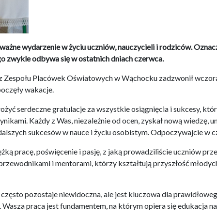
żne wydarzenie w życiu uczniów, nauczycieli i rodziców. Oznacz
o zwykle odbywa się w ostatnich dniach czerwca.
Zespołu Placówek Oświatowych w Wąchocku zadzwonił wczoraj o go
poczęły wakacje.
żyć serdeczne gratulacje za wszystkie osiągnięcia i sukcesy, któ
ikami. Każdy z Was, niezależnie od ocen, zyskał nową wiedzę, um
lszych sukcesów w nauce i życiu osobistym. Odpoczywajcie w czasi
ą pracę, poświęcenie i pasję, z jaką prowadziliście uczniów przez
 przewodnikami i mentorami, którzy kształtują przyszłość młodych 
 często pozostaje niewidoczna, ale jest kluczowa dla prawidłow
ie. Wasza praca jest fundamentem, na którym opiera się edukacja n