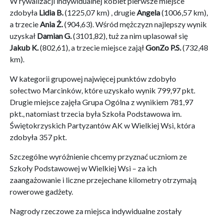
W rywalizacji indywidualnej kobiet pierwsze miejsce
zdobyła
Lidia B.
(1225,07 km) , drugie
Angela
(1006,57 km),
a trzecie
Ania Ż.
(904,63). Wśród mężczyzn najlepszy wynik
uzyskał
Damian G.
(3101,82), tuż za nim uplasował się
Jakub K.
(802,61), a trzecie miejsce zajął
GonZo
P.S.
(732,48
km).
W kategorii grupowej najwięcej punktów zdobyło
sołectwo Marcinków, które uzyskało wynik 799,97 pkt.
Drugie miejsce zajęła Grupa Ogólna z wynikiem 781,97
pkt., natomiast trzecia była Szkoła Podstawowa im.
Świętokrzyskich Partyzantów AK w Wielkiej Wsi, która
zdobyła 357 pkt.
Szczególne wyróżnienie chcemy przyznać uczniom ze
Szkoły Podstawowej w Wielkiej Wsi – za ich
zaangażowanie i liczne przejechane kilometry otrzymają
rowerowe gadżety.
Nagrody rzeczowe za miejsca indywidualne zostały