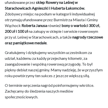
ufundowane przez
sklep Rowery na Leśnej w
Starachowicach
Agnieszki i Huberta
Łakomców.
Zdobywcy miejsc na podium w kategorii indywidualnej
otrzymają ufundowane przez Burmistrza Miasta i Gminy
Wąchock
Roberta Janusa
również
bony o wartości 300 zł,
200 zł i 100 zł
na zakupy w sklepie i serwisie rowerowym
przy ul. Leśnej w Starachowicach, a także
nagrody rzeczowe
oraz pamiątkowe medale
.
Gratulujemy i dziękujemy wszystkim uczestnikom za
udział, każdemu za każdy przejechany kilometr, za
zaangażowanie i wspólną rowerową przygodę. To był
piękny debiut naszej gminy. Mamy nadzieję, że w przyszłym
roku powtórzymy ten sukces z jeszcze większą siłą.
O terminie wręczenia nagród poinformujemy wkrótce.
Zachęcamy do śledzenia naszych mediów
społecznościowych.