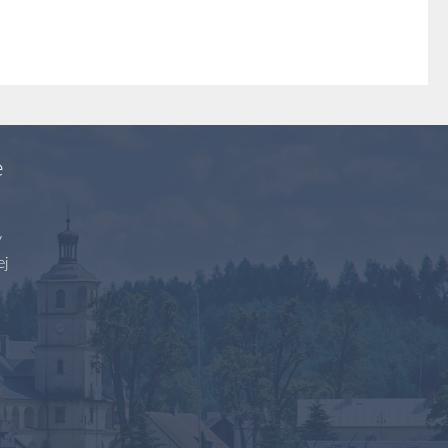
e
y
ej