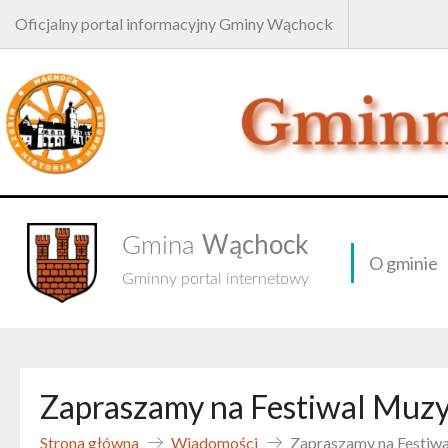
Oficjalny portal informacyjny Gminy Wąchock
Wąchock
Gmina
O gminie
Gminny portal internetowy
Zapraszamy na Festiwal Muz
Strona główna
Wiadomości
Zapraszamy na Festiw