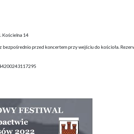
. Kościelna 14
oraz bezpośrednio przed koncertem przy wejściu do kościoła. Rez
1144200243117295