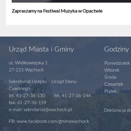
Zapraszamy na Festiwal Muzyka w Opactwie
Urząd Miasta i Gminy
Godziny 
ul. Wielkowiejska 1
Poniedziałek
27-215 Wąchock
Wtorek
Środa
Sekretariat Urzędu Urząd Stanu
Czwartek
Cywilnego
Piątek
tel. 41-27-36-130 tel. 41-27-36-144
fax. 41-27-36-159
e-mail: sekretariat@wachock.pl
Deklaracja d
FB: www.facebook.com/gminawachock