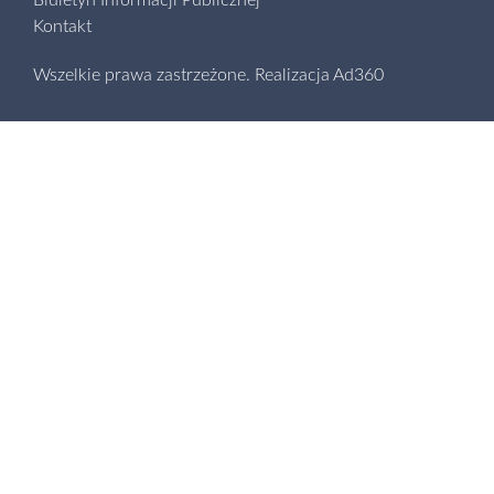
Biuletyn Informacji Publicznej
Kontakt
Wszelkie prawa zastrzeżone.
Realizacja
Ad360