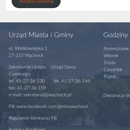
Strona Główna
Urząd Miasta i Gminy
Godziny 
ul. Wielkowiejska 1
Poniedziałek
27-215 Wąchock
Wtorek
Środa
Sekretariat Urzędu Urząd Stanu
Czwartek
Cywilnego
Piątek
tel. 41-27-36-130 tel. 41-27-36-144
fax. 41-27-36-159
e-mail: sekretariat@wachock.pl
Deklaracja d
FB: www.facebook.com/gminawachock
Regulamin Konkursu FB
Polityka Facebook