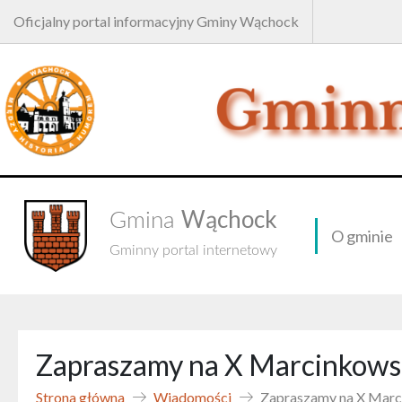
Oficjalny portal informacyjny Gminy Wąchock
Wąchock
Gmina
O gminie
Gminny portal internetowy
Zapraszamy na X Marcinkowsk
Strona główna
Wiadomości
Zapraszamy na X Marc