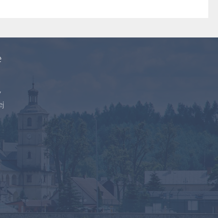
e
y
ej