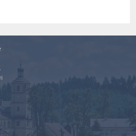
e
y
ej