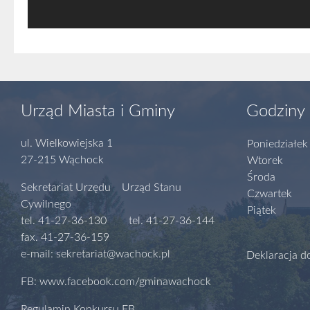
Urząd Miasta i Gminy
Godziny 
ul. Wielkowiejska 1
Poniedziałek
27-215 Wąchock
Wtorek
Środa
Sekretariat Urzędu Urząd Stanu
Czwartek
Cywilnego
Piątek
tel. 41-27-36-130 tel. 41-27-36-144
fax. 41-27-36-159
e-mail: sekretariat@wachock.pl
Deklaracja d
FB: www.facebook.com/gminawachock
Regulamin Konkursu FB