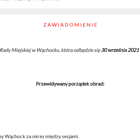
Z A W I A D O M I E N I E
dy Miejskiej w Wąchocku, która odbędzie się
30 września 2021 
Przewidywany porządek obrad:
ny Wąchock za okres między sesjami.