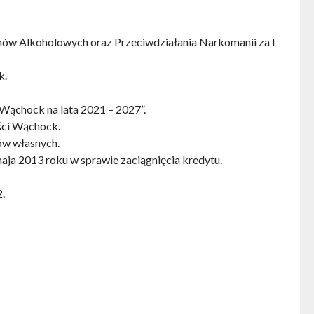
mów Alkoholowych oraz Przeciwdziałania Narkomanii za I
k.
Wąchock na lata 2021 – 2027”.
ści Wąchock.
ów własnych.
ja 2013 roku w sprawie zaciągnięcia kredytu.
.