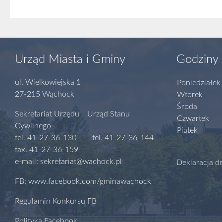
Urząd Miasta i Gminy
Godziny 
ul. Wielkowiejska 1
Poniedziałek
27-215 Wąchock
Wtorek
Środa
Sekretariat Urzędu Urząd Stanu
Czwartek
Cywilnego
Piątek
tel. 41-27-36-130 tel. 41-27-36-144
fax. 41-27-36-159
e-mail: sekretariat@wachock.pl
Deklaracja d
FB: www.facebook.com/gminawachock
Regulamin Konkursu FB
Polityka Facebook