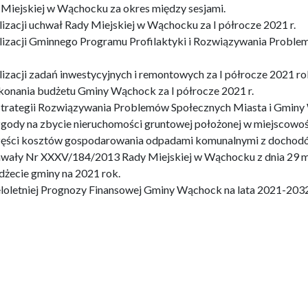
Miejskiej w Wąchocku za okres między sesjami.
izacji uchwał Rady Miejskiej w Wąchocku za I półrocze 2021 r.
lizacji Gminnego Programu Profilaktyki i Rozwiązywania Proble
izacji zadań inwestycyjnych i remontowych za I półrocze 2021 ro
konania budżetu Gminy Wąchock za I półrocze 2021 r.
„Strategii Rozwiązywania Problemów Społecznych Miasta i Gminy 
zgody na zbycie nieruchomości gruntowej położonej w miejscowo
części kosztów gospodarowania odpadami komunalnymi z dochod
wały Nr XXXV/184/2013 Rady Miejskiej w Wąchocku z dnia 29 ma
dżecie gminy na 2021 rok.
loletniej Prognozy Finansowej Gminy Wąchock na lata 2021-2032