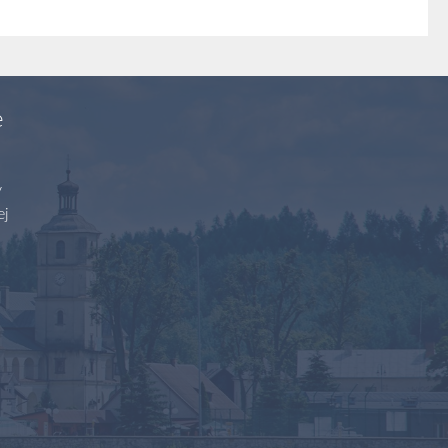
e
y
ej