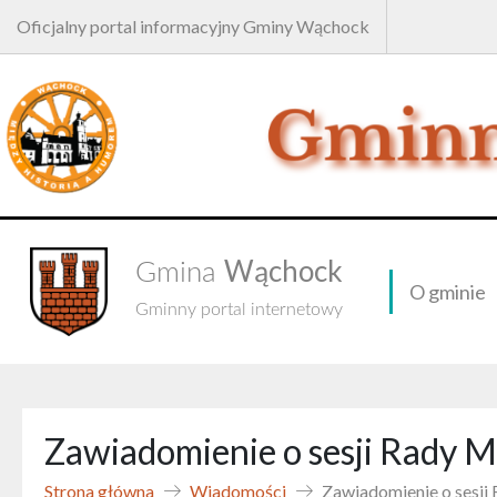
Oficjalny portal informacyjny Gminy Wąchock
Wąchock
Gmina
O gminie
Gminny portal internetowy
Zawiadomienie o sesji Rady 
Strona główna
Wiadomości
Zawiadomienie o sesji