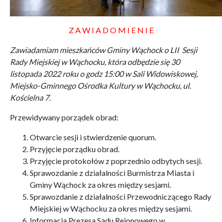
Z A W I A D O M I E N I E
Zawiadamiam mieszkańców Gminy Wąchock o LII Sesji
Rady Miejskiej w Wąchocku, która odbędzie się 30
listopada 2022 roku o godz 15:00
w Sali Widowiskowej,
Miejsko-Gminnego Ośrodka Kultury w Wąchocku, ul.
Kościelna 7.
Przewidywany porządek obrad:
Otwarcie sesji i stwierdzenie quorum.
Przyjęcie porządku obrad.
Przyjęcie protokołów z poprzednio odbytych sesji.
Sprawozdanie z działalności Burmistrza Miasta i
Gminy Wąchock za okres między sesjami.
Sprawozdanie z działalności Przewodniczącego Rady
Miejskiej w Wąchocku za okres między sesjami.
Informacja Prezesa Sądu Rejonowego w