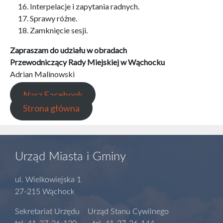
Interpelacje i zapytania radnych.
Sprawy różne.
Zamknięcie sesji.
Zapraszam do udziału w obradach
Przewodniczący Rady Miejskiej w Wąchocku
Adrian Malinowski
Nasz Facebook
Strona główna
Urząd Miasta i Gminy
ul. Wielkowiejska 1
27-215 Wąchock
Sekretariat Urzędu Urząd Stanu Cywilnego