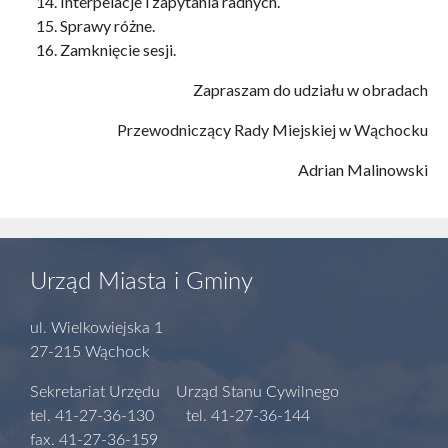
Interpelacje i zapytania radnych.
Sprawy różne.
Zamknięcie sesji.
Zapraszam do udziału w obradach
Przewodniczący Rady Miejskiej w Wąchocku
Adrian Malinowski
Urząd Miasta i Gminy
ul. Wielkowiejska 1
27-215 Wąchock
Sekretariat Urzędu Urząd Stanu Cywilnego
tel. 41-27-36-130 tel. 41-27-36-144
fax. 41-27-36-159