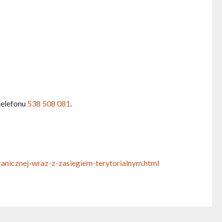
telefonu
538 508 081
.
anicznej-wraz-z-zasiegiem-terytorialnym.html