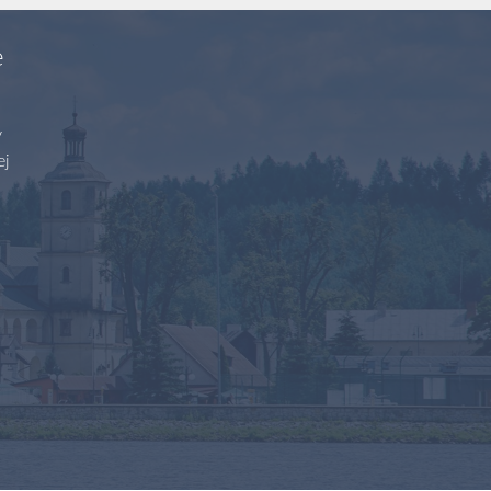
e
y
ej