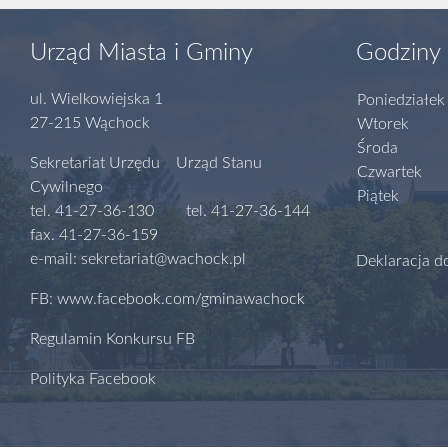
Urząd Miasta i Gminy
Godziny 
ul. Wielkowiejska 1
Poniedziałek
27-215 Wąchock
Wtorek
Środa
Sekretariat Urzędu Urząd Stanu
Czwartek
Cywilnego
Piątek
tel. 41-27-36-130 tel. 41-27-36-144
fax. 41-27-36-159
e-mail: sekretariat@wachock.pl
Deklaracja d
FB: www.facebook.com/gminawachock
Regulamin Konkursu FB
Polityka Facebook