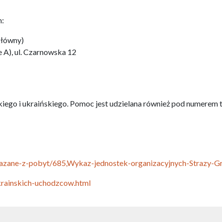
m:
główny)
 A), ul. Czarnowska 12
kiego i ukraińskiego. Pomoc jest udzielana również pod numerem 
iazane-z-pobyt/685,Wykaz-jednostek-organizacyjnych-Strazy-Gr
ukrainskich-uchodzcow.html