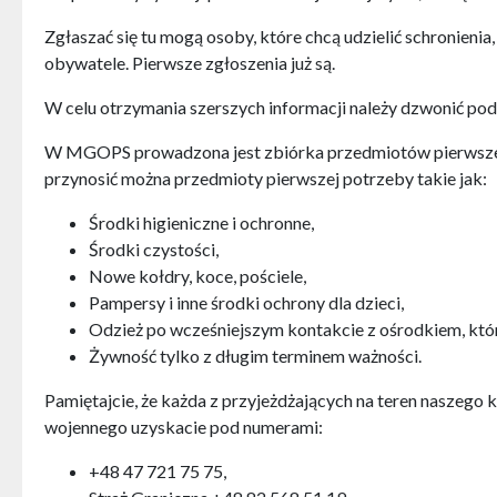
Zgłaszać się tu mogą osoby, które chcą udzielić schronieni
obywatele. Pierwsze zgłoszenia już są.
W celu otrzymania szerszych informacji należy dzwonić pod
W MGOPS prowadzona jest zbiórka przedmiotów pierwszej 
przynosić można przedmioty pierwszej potrzeby takie jak:
Środki higieniczne i ochronne,
Środki czystości,
Nowe kołdry, koce, pościele,
Pampersy i inne środki ochrony dla dzieci,
Odzież po wcześniejszym kontakcie z ośrodkiem, któr
Żywność tylko z długim terminem ważności.
Pamiętajcie, że każda z przyjeżdżających na teren naszego 
wojennego uzyskacie pod numerami:
+48 47 721 75 75,