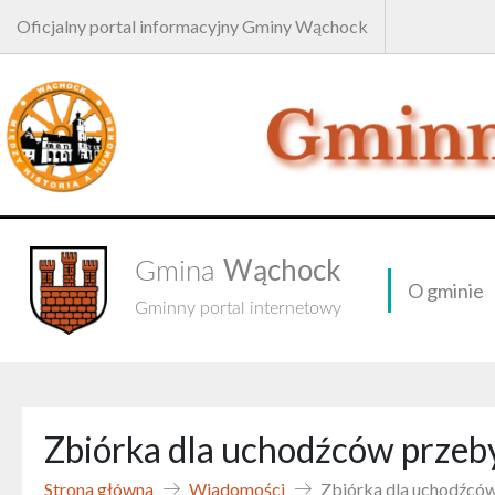
Oficjalny portal informacyjny Gminy Wąchock
Wąchock
Gmina
O gminie
Gminny portal internetowy
Zbiórka dla uchodźców przeby
Strona główna
Wiadomości
Zbiórka dla uchodźców