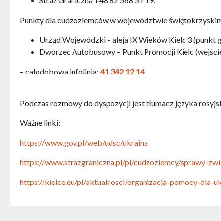
Straż Graniczna +48 82 568 51 19.
Punkty dla cudzoziemców w województwie świętokrzyski
Urząd Wojewódzki – aleja IX Wieków Kielc 3 (punkt 
Dworzec Autobusowy – Punkt Promocji Kielc (wejście
– całodobowa infolinia:
41 342 12 14
Podczas rozmowy do dyspozycji jest tłumacz języka rosyjs
Ważne linki:
https://www.gov.pl/web/udsc/ukraina
https://www.strazgraniczna.pl/pl/cudzoziemcy/sprawy-zw
https://kielce.eu/pl/aktualnosci/organizacja-pomocy-dla-