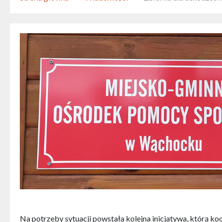
Na potrzeby sytuacji powstała kolejna inicjatywa, którą k