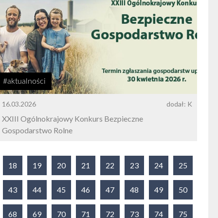
#aktualności
16.03.2026
dodał: K
XXIII Ogólnokrajowy Konkurs Bezpieczne
Gospodarstwo Rolne
18
19
20
21
22
23
24
25
43
44
45
46
47
48
49
50
68
69
70
71
72
73
74
75