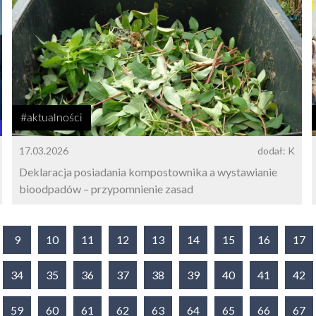
#aktualności
17.03.2026
dodał: K
Deklaracja posiadania kompostownika a wystawianie
bioodpadów – przypomnienie zasad
9
10
11
12
13
14
15
16
17
34
35
36
37
38
39
40
41
42
59
60
61
62
63
64
65
66
67