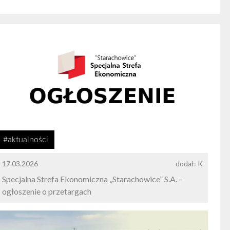
#aktualności
17.03.2026
dodał: K
Specjalna Strefa Ekonomiczna „Starachowice” S.A. –
ogłoszenie o przetargach