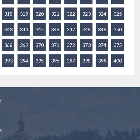
318
319
320
321
322
323
324
325
343
344
345
346
347
348
349
350
368
369
370
371
372
373
374
375
393
394
395
396
397
398
399
400
e
y
ej