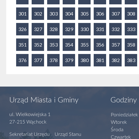
301
302
303
304
305
306
307
308
326
327
328
329
330
331
332
333
351
352
353
354
355
356
357
358
376
377
378
379
380
381
382
383
Urząd Miasta i Gminy
Godziny 
ul. Wielkowiejska 1
Poniedziałek
27-215 Wąchock
Wtorek
Środa
Sekretariat Urzędu Urząd Stanu
Czwartek