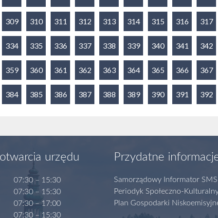
309
310
311
312
313
314
315
316
317
334
335
336
337
338
339
340
341
342
359
360
361
362
363
364
365
366
367
384
385
386
387
388
389
390
391
392
otwarcia urzędu
Przydatne informacj
Samorządowy Informator SMS
07:30 – 15:30
Periodyk Społeczno-Kulturaln
07:30 – 15:30
Plan Gospodarki Niskoemisyjn
07:30 – 17:00
07:30 – 15:30