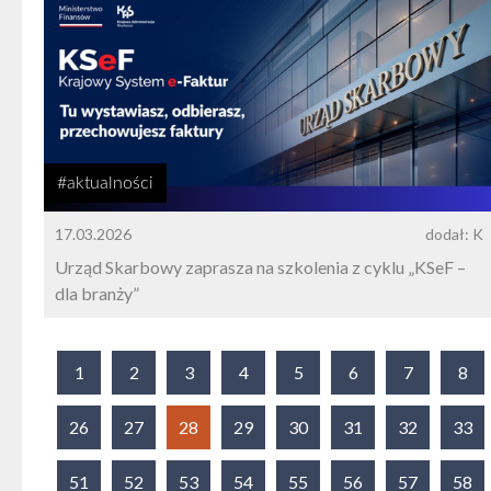
#aktualności
17.03.2026
dodał: K
Urząd Skarbowy zaprasza na szkolenia z cyklu „KSeF –
dla branży”
1
2
3
4
5
6
7
8
26
27
28
29
30
31
32
33
51
52
53
54
55
56
57
58