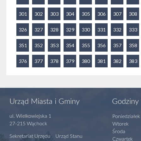
301
302
303
304
305
306
307
308
326
327
328
329
330
331
332
333
351
352
353
354
355
356
357
358
376
377
378
379
380
381
382
383
Urząd Miasta i Gminy
Godziny 
ul. Wielkowiejska 1
Poniedziałek
27-215 Wąchock
Wtorek
Środa
Sekretariat Urzędu Urząd Stanu
Czwartek