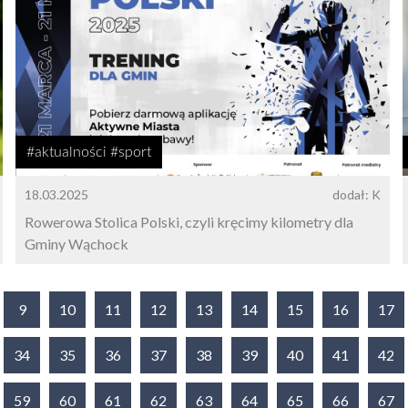
#aktualności #sport
18.03.2025
dodał: K
Rowerowa Stolica Polski, czyli kręcimy kilometry dla
Gminy Wąchock
9
10
11
12
13
14
15
16
17
34
35
36
37
38
39
40
41
42
59
60
61
62
63
64
65
66
67