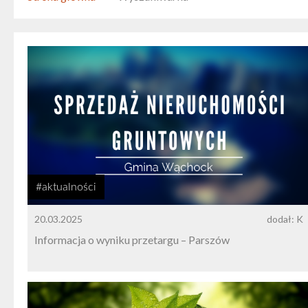
#aktualności
20.03.2025
dodał: K
Informacja o wyniku przetargu – Parszów