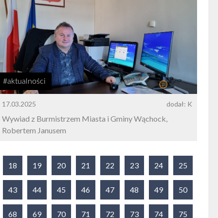
#aktualności
17.03.2025
dodał: K
Wywiad z Burmistrzem Miasta i Gminy Wąchock,
Robertem Janusem
18
19
20
21
22
23
24
25
43
44
45
46
47
48
49
50
68
69
70
71
72
73
74
75