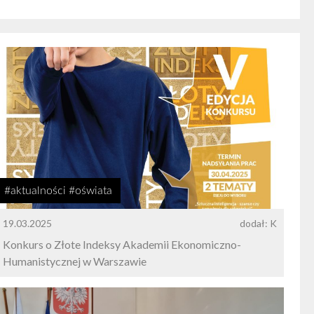
#aktualności #oświata
19.03.2025
dodał: K
Konkurs o Złote Indeksy Akademii Ekonomiczno-
Humanistycznej w Warszawie