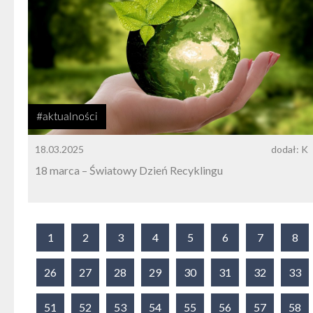
#aktualności
18.03.2025
dodał: K
18 marca – Światowy Dzień Recyklingu
1
2
3
4
5
6
7
8
26
27
28
29
30
31
32
33
51
52
53
54
55
56
57
58