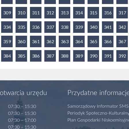
309
310
311
312
313
314
315
316
317
334
335
336
337
338
339
340
341
342
359
360
361
362
363
364
365
366
367
384
385
386
387
388
389
390
391
392
otwarcia urzędu
Przydatne informacj
Samorządowy Informator SMS
07:30 – 15:30
Periodyk Społeczno-Kulturaln
07:30 – 15:30
Plan Gospodarki Niskoemisyjn
07:30 – 17:00
07:30 – 15:30