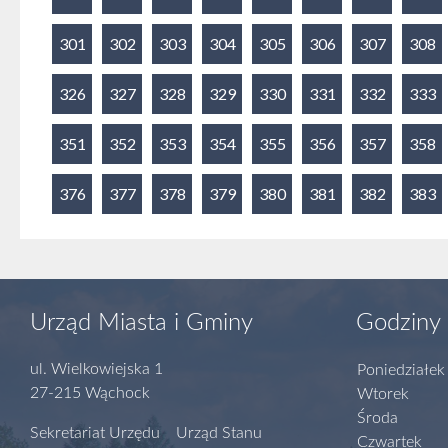
301
302
303
304
305
306
307
308
326
327
328
329
330
331
332
333
351
352
353
354
355
356
357
358
376
377
378
379
380
381
382
383
Urząd Miasta i Gminy
Godziny 
ul. Wielkowiejska 1
Poniedziałek
27-215 Wąchock
Wtorek
Środa
Sekretariat Urzędu Urząd Stanu
Czwartek