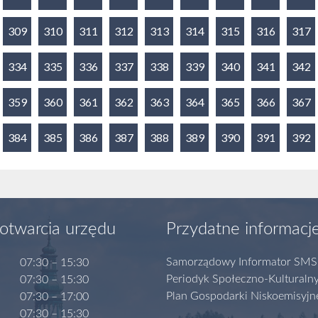
309
310
311
312
313
314
315
316
317
334
335
336
337
338
339
340
341
342
359
360
361
362
363
364
365
366
367
384
385
386
387
388
389
390
391
392
otwarcia urzędu
Przydatne informacj
Samorządowy Informator SMS
07:30 – 15:30
Periodyk Społeczno-Kulturaln
07:30 – 15:30
Plan Gospodarki Niskoemisyjn
07:30 – 17:00
07:30 – 15:30