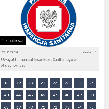
#aktualności
20.06.2024
dodał: K
Uwaga! Komunikat Inspektora Sanitarnego w
Starachowicach
18
19
20
21
22
23
24
25
43
44
45
46
47
48
49
50
68
69
70
71
72
73
74
75