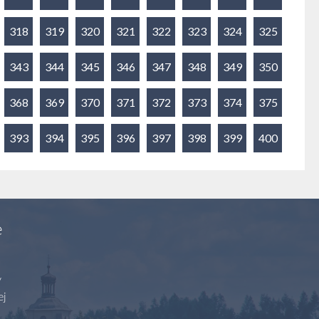
318
319
320
321
322
323
324
325
343
344
345
346
347
348
349
350
368
369
370
371
372
373
374
375
393
394
395
396
397
398
399
400
e
y
ej