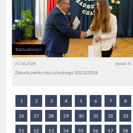
#aktualności
21.06.2024
dodał: K
Zakończenie roku szkolnego 2023/2024
1
2
3
4
5
6
7
8
26
27
28
29
30
31
32
33
51
52
53
54
55
56
57
58