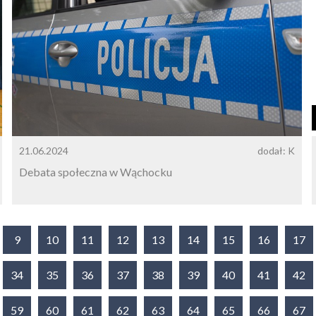
21.06.2024
dodał: K
Debata społeczna w Wąchocku
9
10
11
12
13
14
15
16
17
34
35
36
37
38
39
40
41
42
59
60
61
62
63
64
65
66
67