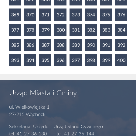
369
370
371
372
373
374
375
376
377
378
379
380
381
382
383
384
385
386
387
388
389
390
391
392
393
394
395
396
397
398
399
400
Urząd Miasta i Gminy
ul. Wielkowiejska 1
27-215 Wąchock
Sekretariat Urzędu Urząd Stanu Cywilnego
tel. 41-27-36-130 tel. 41-27-36-144