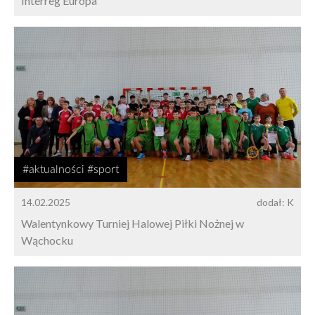
Interreg Europa
#aktualności #sport
14.02.2025
dodał: K
Walentynkowy Turniej Halowej Piłki Nożnej w
Wąchocku