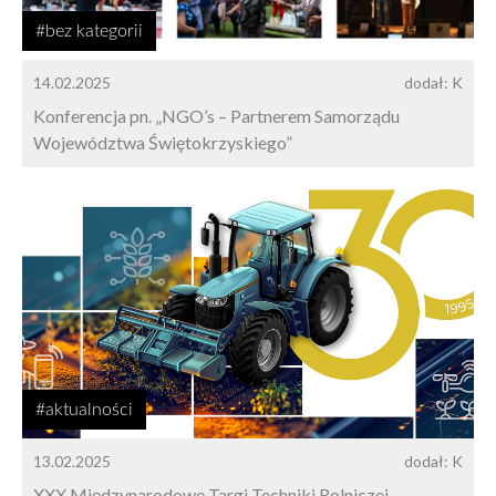
#bez kategorii
14.02.2025
dodał: K
Konferencja pn. „NGO’s – Partnerem Samorządu
Województwa Świętokrzyskiego”
#aktualności
13.02.2025
dodał: K
XXX Międzynarodowe Targi Techniki Rolniczej