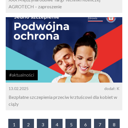
AGROTECH – zaproszenie
#aktualności
13.02.2025
dodał: K
Bezpłatne szczepienia przeciw krztuścowi dla kobiet w
ciąży
1
2
3
4
5
6
7
8