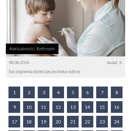
#aktualności #zdrowie
08.08.2024
dodał: K
Szczepienia dzieci przeciwko odrze
1
2
3
4
5
6
7
8
9
10
11
12
13
14
15
16
17
18
19
20
21
22
23
24