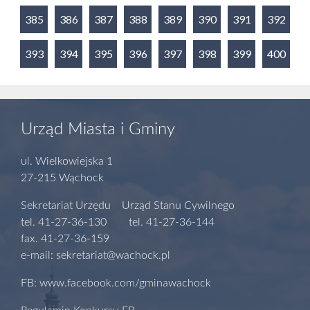
385
386
387
388
389
390
391
392
393
394
395
396
397
398
399
400
Urząd Miasta i Gminy
ul. Wielkowiejska 1
27-215 Wąchock
Sekretariat Urzędu Urząd Stanu Cywilnego
tel. 41-27-36-130 tel. 41-27-36-144
fax. 41-27-36-159
e-mail: sekretariat@wachock.pl
FB: www.facebook.com/gminawachock