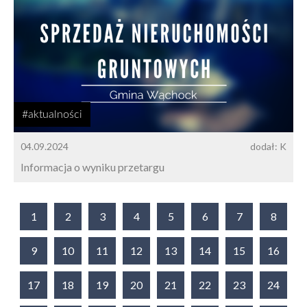
#aktualności
04.09.2024
dodał: K
Informacja o wyniku przetargu
1
2
3
4
5
6
7
8
9
10
11
12
13
14
15
16
17
18
19
20
21
22
23
24