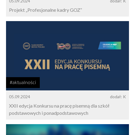
05.09.2024
dodał: K
Projekt „Profesjonalne kadry GOZ”
#aktualności
05.09.2024
dodał: K
XXII edycja Konkursu na pracę pisemną dla szkół
podstawowych i ponadpodstawowych