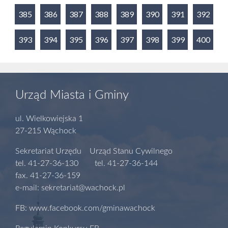
385
386
387
388
389
390
391
392
393
394
395
396
397
398
399
400
Urząd Miasta i Gminy
ul. Wielkowiejska 1
27-215 Wąchock
Sekretariat Urzędu Urząd Stanu Cywilnego
tel. 41-27-36-130 tel. 41-27-36-144
fax. 41-27-36-159
e-mail: sekretariat@wachock.pl
FB: www.facebook.com/gminawachock