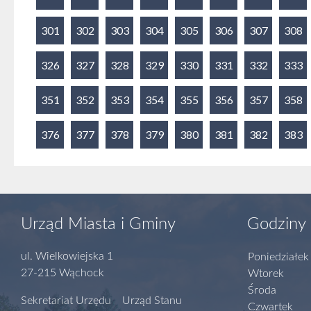
301
302
303
304
305
306
307
308
326
327
328
329
330
331
332
333
351
352
353
354
355
356
357
358
376
377
378
379
380
381
382
383
Urząd Miasta i Gminy
Godziny 
ul. Wielkowiejska 1
Poniedziałek
27-215 Wąchock
Wtorek
Środa
Sekretariat Urzędu Urząd Stanu
Czwartek