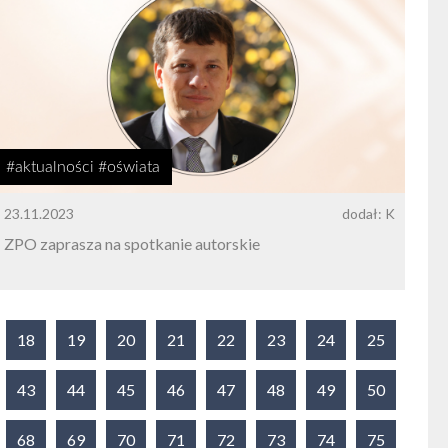
#aktualności #oświata
23.11.2023
dodał: K
ZPO zaprasza na spotkanie autorskie
18
19
20
21
22
23
24
25
43
44
45
46
47
48
49
50
68
69
70
71
72
73
74
75