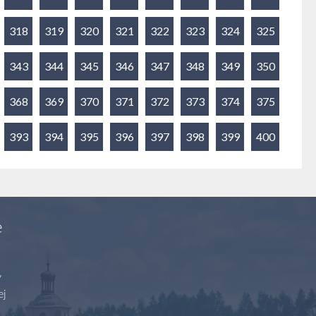
318
319
320
321
322
323
324
325
343
344
345
346
347
348
349
350
368
369
370
371
372
373
374
375
393
394
395
396
397
398
399
400
e
y
ej