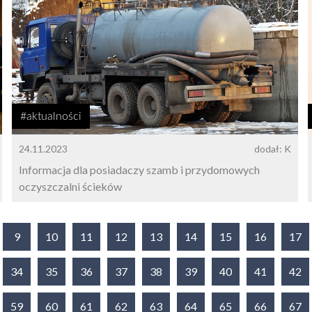
#aktualności
24.11.2023
dodał: K
Informacja dla posiadaczy szamb i przydomowych
oczyszczalni ścieków
9
10
11
12
13
14
15
16
17
34
35
36
37
38
39
40
41
42
59
60
61
62
63
64
65
66
67