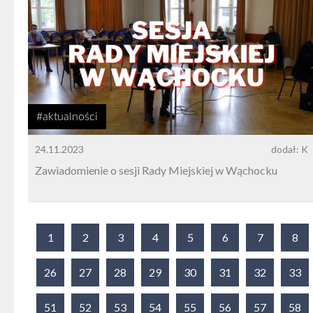
#aktualności
24.11.2023
dodał: K
Zawiadomienie o sesji Rady Miejskiej w Wąchocku
1
2
3
4
5
6
7
8
26
27
28
29
30
31
32
33
51
52
53
54
55
56
57
58