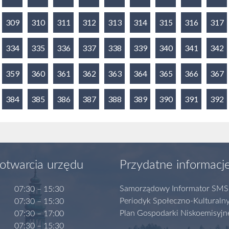
309
310
311
312
313
314
315
316
317
334
335
336
337
338
339
340
341
342
359
360
361
362
363
364
365
366
367
384
385
386
387
388
389
390
391
392
otwarcia urzędu
Przydatne informacj
Samorządowy Informator SMS
07:30 – 15:30
Periodyk Społeczno-Kulturaln
07:30 – 15:30
Plan Gospodarki Niskoemisyjn
07:30 – 17:00
07:30 – 15:30