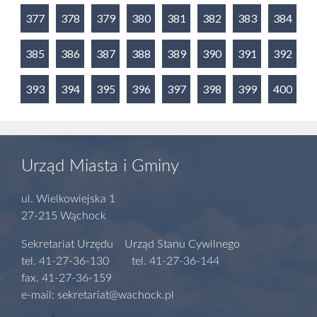
377
378
379
380
381
382
383
384
385
386
387
388
389
390
391
392
393
394
395
396
397
398
399
400
Urząd Miasta i Gminy
ul. Wielkowiejska 1
27-215 Wąchock
Sekretariat Urzędu Urząd Stanu Cywilnego
tel. 41-27-36-130 tel. 41-27-36-144
fax. 41-27-36-159
e-mail: sekretariat@wachock.pl