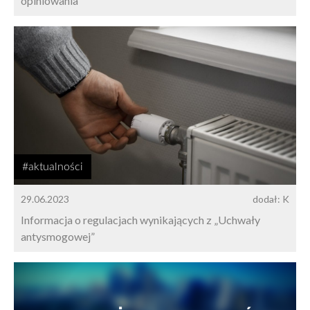
opiniowania
#aktualności
29.06.2023
dodał: K
Informacja o regulacjach wynikających z „Uchwały
antysmogowej”