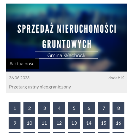
#aktualności
26.06.2023
dodał: K
Przetarg ustny nieograniczony
1
2
3
4
5
6
7
8
9
10
11
12
13
14
15
16