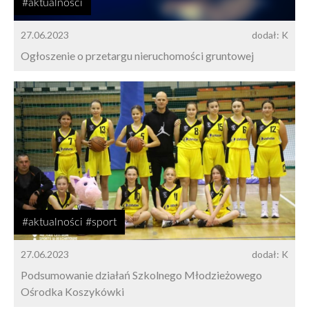
#aktualności
27.06.2023
dodał: K
Ogłoszenie o przetargu nieruchomości gruntowej
#aktualności #sport
27.06.2023
dodał: K
Podsumowanie działań Szkolnego Młodzieżowego
Ośrodka Koszykówki