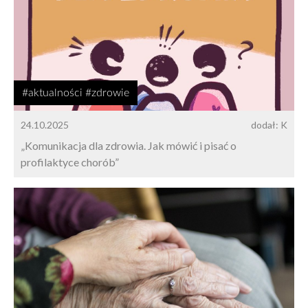
#aktualności #zdrowie
24.10.2025
dodał: K
„Komunikacja dla zdrowia. Jak mówić i pisać o
profilaktyce chorób”