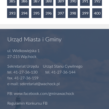
385
386
387
388
389
390
391
392
393
394
395
396
397
398
399
400
Urząd Miasta i Gminy
ul. Wielkowiejska 1
27-215 Wąchock
Sekretariat Urzędu Urząd Stanu Cywilnego
tel. 41-27-36-130 tel. 41-27-36-144
fax. 41-27-36-159
e-mail: sekretariat@wachock.pl
FB: www.facebook.com/gminawachock
Regulamin Konkursu FB