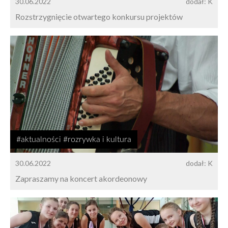
30.06.2022
dodał: K
Rozstrzygnięcie otwartego konkursu projektów
#aktualności #rozrywka i kultura
30.06.2022
dodał: K
Zapraszamy na koncert akordeonowy