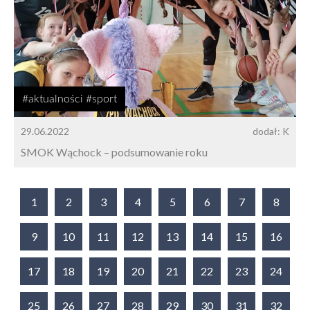
#aktualności #sport
29.06.2022
dodał: K
SMOK Wąchock – podsumowanie roku
1
2
3
4
5
6
7
8
9
10
11
12
13
14
15
16
17
18
19
20
21
22
23
24
25
26
27
28
29
30
31
32