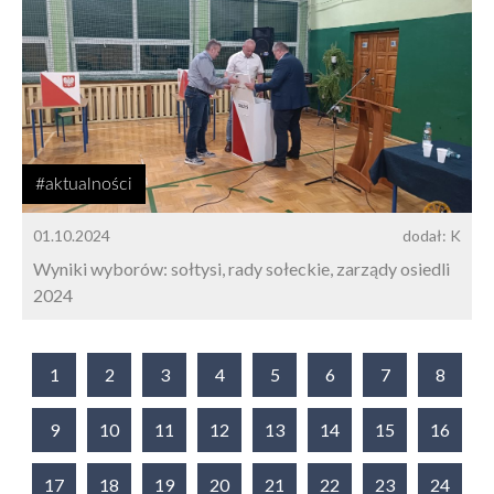
#aktualności
01.10.2024
dodał: K
Wyniki wyborów: sołtysi, rady sołeckie, zarządy osiedli
2024
1
2
3
4
5
6
7
8
9
10
11
12
13
14
15
16
17
18
19
20
21
22
23
24