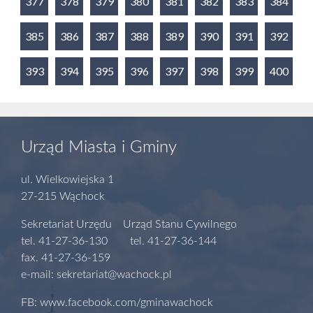
377
378
379
380
381
382
383
384
385
386
387
388
389
390
391
392
393
394
395
396
397
398
399
400
Urząd Miasta i Gminy
ul. Wielkowiejska 1
27-215 Wąchock
Sekretariat Urzędu Urząd Stanu Cywilnego
tel. 41-27-36-130 tel. 41-27-36-144
fax. 41-27-36-159
e-mail: sekretariat@wachock.pl
FB: www.facebook.com/gminawachock