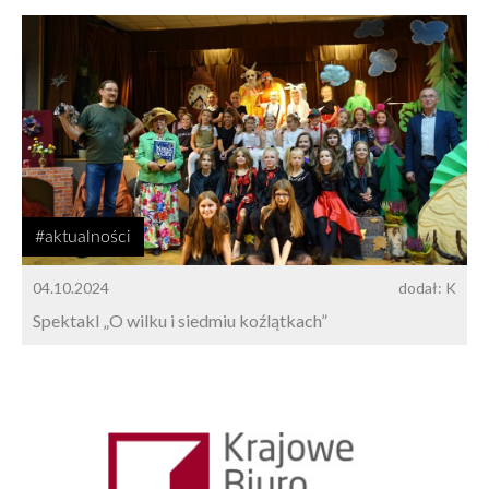
#aktualności
04.10.2024
dodał: K
Spektakl „O wilku i siedmiu koźlątkach”