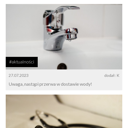
#aktualności
27.07.2023
dodał: K
Uwaga, nastąpi przerwa w dostawie wody!