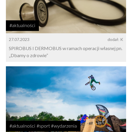
#aktualności
27.07.2023
dodał: K
SPIROBUS I DERMOBUS w ramach operacji własnej pn.
„Dbamy o zdrowie”
#aktualności #sport #wydarzenia