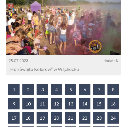
25.07.2023
dodał: K
„Holi Święto Kolorów” w Wąchocku
1
2
3
4
5
6
7
8
9
10
11
12
13
14
15
16
17
18
19
20
21
22
23
24