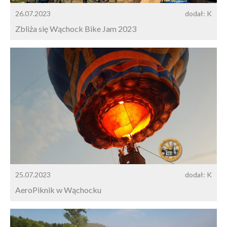
26.07.2023
dodał: K
Zbliża się Wąchock Bike Jam 2023
25.07.2023
dodał: K
AeroPiknik w Wąchocku