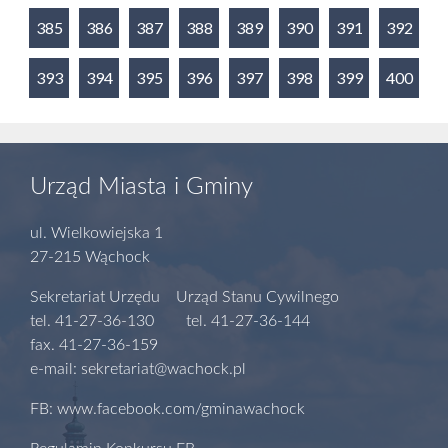
385
386
387
388
389
390
391
392
393
394
395
396
397
398
399
400
Urząd Miasta i Gminy
ul. Wielkowiejska 1
27-215 Wąchock
Sekretariat Urzędu Urząd Stanu Cywilnego
tel. 41-27-36-130 tel. 41-27-36-144
fax. 41-27-36-159
e-mail: sekretariat@wachock.pl
FB: www.facebook.com/gminawachock