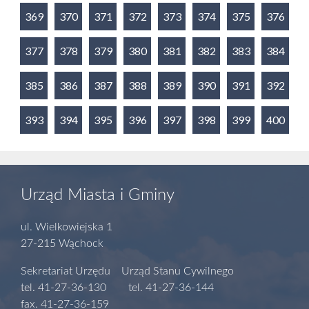
369
370
371
372
373
374
375
376
377
378
379
380
381
382
383
384
385
386
387
388
389
390
391
392
393
394
395
396
397
398
399
400
Urząd Miasta i Gminy
ul. Wielkowiejska 1
27-215 Wąchock
Sekretariat Urzędu Urząd Stanu Cywilnego
tel. 41-27-36-130 tel. 41-27-36-144
fax. 41-27-36-159