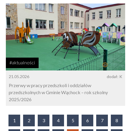
#aktualności
21.05.2026
dodał: K
Przerwy w pracy przedszkoli i oddziałów
przedszkolnych w Gminie Wąchock – rok szkolny
2025/2026
1
2
3
4
5
6
7
8