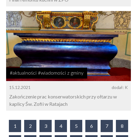
#aktualności #wiadomości z gminy
15.12.2021
dodał: K
Zakończenie prac konserwatorskich przy ołtarzu w
kaplicy Św. Zofii w Ratajach
1
2
3
4
5
6
7
8