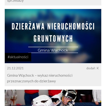
sprzedaży
#aktualności
21.12.2021
dodał: K
Gmina Wąchock – wykaz nieruchomości
przeznaczonych do dzierżawy