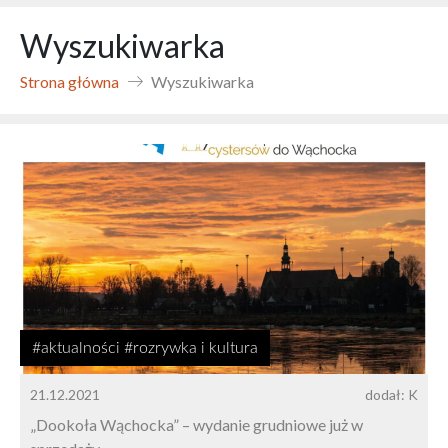
Wyszukiwarka
Strona główna
Wyszukiwarka
#aktualności #rozrywka i kultura
21.12.2021
dodał: K
„Dookoła Wąchocka” – wydanie grudniowe już w