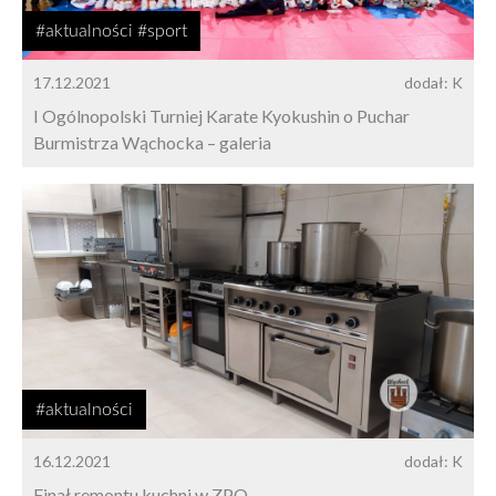
#aktualności #sport
17.12.2021
dodał: K
I Ogólnopolski Turniej Karate Kyokushin o Puchar
Burmistrza Wąchocka – galeria
#aktualności
16.12.2021
dodał: K
Finał remontu kuchni w ZPO