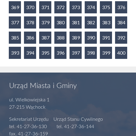
369
370
371
372
373
374
375
376
377
378
379
380
381
382
383
384
385
386
387
388
389
390
391
392
393
394
395
396
397
398
399
400
Urząd Miasta i Gminy
ul. Wielkowiejska 1
27-215 Wąchock
Sekretariat Urzędu Urząd Stanu Cywilnego
tel. 41-27-36-130 tel. 41-27-36-144
fax. 41-27-36-159