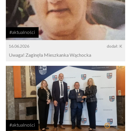
#aktualności
16.06.2026
dodał: K
Uwaga! Zaginęła Mieszkanka Wąchocka
#aktualności