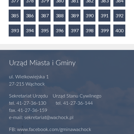
377
378
379
380
381
382
383
384
385
386
387
388
389
390
391
392
393
394
395
396
397
398
399
400
Urząd Miasta i Gminy
ul. Wielkowiejska 1
27-215 Wąchock
Sekretariat Urzędu Urząd Stanu Cywilnego
tel. 41-27-36-130 tel. 41-27-36-144
fax. 41-27-36-159
e-mail: sekretariat@wachock.pl
FB: www.facebook.com/gminawachock