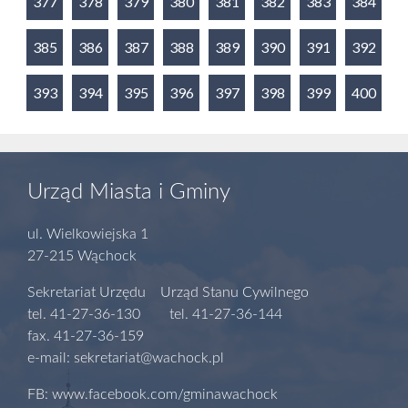
377
378
379
380
381
382
383
384
385
386
387
388
389
390
391
392
393
394
395
396
397
398
399
400
Urząd Miasta i Gminy
ul. Wielkowiejska 1
27-215 Wąchock
Sekretariat Urzędu Urząd Stanu Cywilnego
tel. 41-27-36-130 tel. 41-27-36-144
fax. 41-27-36-159
e-mail: sekretariat@wachock.pl
FB: www.facebook.com/gminawachock