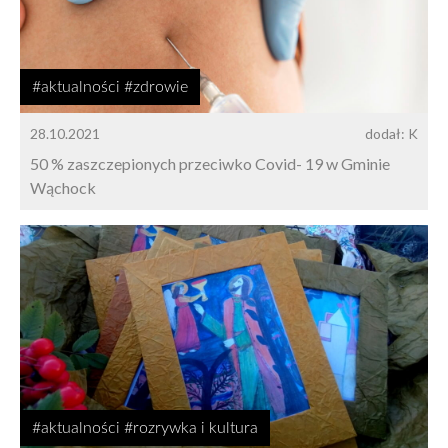
#aktualności #zdrowie
28.10.2021
dodał: K
50 % zaszczepionych przeciwko Covid- 19 w Gminie
Wąchock
#aktualności #rozrywka i kultura