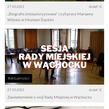
27.10.2021
dodał: K
„Biografie (nie)autoryzowane” czyli prace Marianny
Wiśnios w Muzeum Śląskim
#aktualności
27.10.2021
dodał: K
Zawiadomienie o sesji Rady Miejskiej w Wąchocku